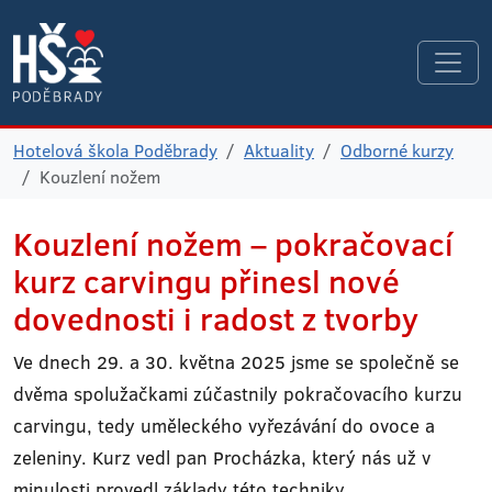
Hotelová škola Poděbrady
Aktuality
Odborné kurzy
Kouzlení nožem
Kouzlení nožem – pokračovací
kurz carvingu přinesl nové
dovednosti i radost z tvorby
Ve dnech 29. a 30. května 2025 jsme se společně se
dvěma spolužačkami zúčastnily pokračovacího kurzu
carvingu, tedy uměleckého vyřezávání do ovoce a
zeleniny. Kurz vedl pan Procházka, který nás už v
minulosti provedl základy této techniky.