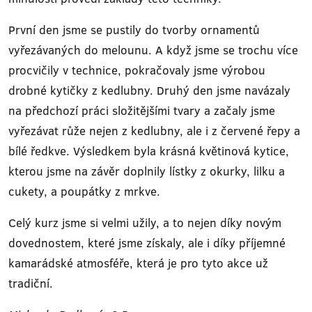
První den jsme se pustily do tvorby ornamentů
vyřezávaných do melounu. A když jsme se trochu více
procvičily v technice, pokračovaly jsme výrobou
drobné kytičky z kedlubny. Druhý den jsme navázaly
na předchozí práci složitějšími tvary a začaly jsme
vyřezávat růže nejen z kedlubny, ale i z červené řepy a
bílé ředkve. Výsledkem byla krásná květinová kytice,
kterou jsme na závěr doplnily lístky z okurky, lilku a
cukety, a poupátky z mrkve.
Celý kurz jsme si velmi užily, a to nejen díky novým
dovednostem, které jsme získaly, ale i díky příjemné
kamarádské atmosféře, která je pro tyto akce už
tradiční.