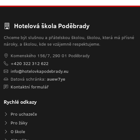
Hotelová škola Poděbrady
Chceme být slušnou a přátelskou školou, školou, která má přísné
nároky, a školou, kde se vzájemně respektujeme.
Komenského 156/7, 290 01 Poděbrady
+420 322 312 622
info@hotelovkapodebrady.eu
Datová schránka:
auew7ye
Kontaktní formulář
Rychlé odkazy
Pro uchazeče
Pro žáky
O škole