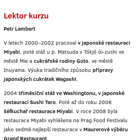
Lektor kurzu
Petr Lambert
V letech 2000–2002 pracoval
v japonské restauraci
Miyabi
, poté stáž u p. Matsuda v Tókjó ói-zushi ve
městě Mie a
cukrářské rodiny Goto
, ve městě
Inuyama. Výuka tradičního způsobu
přípravy
japonských cukrátek Wagashi
.
2004
tříměsíční stáž ve Washingtonu, v japonské
restauraci Sushi Taro
. Poté až do roku 2008
šéfkuchař restaurace Miyabi
. V roce 2008 byla
restaurace Miyabi vyhlášena na Prag Food Festivalu
jako sedmá nejlepší restaurace v
Maurerově výběru
Grand Restaurant
.