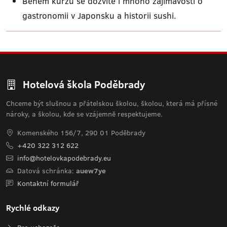
Během kurzu se dozvíte i mnoho zajímavostí o
gastronomii v Japonsku a historii sushi.
Hotelová škola Poděbrady
Chceme být slušnou a přátelskou školou, školou, která má přísné
nároky, a školou, kde se vzájemně respektujeme.
Komenského 156/7, 290 01 Poděbrady
+420 322 312 622
info@hotelovkapodebrady.eu
Datová schránka:
auew7ye
Kontaktní formulář
Rychlé odkazy