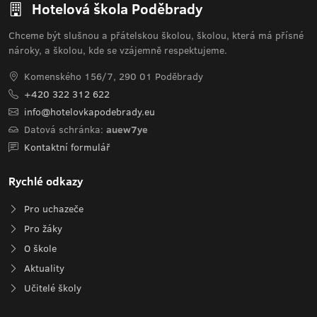
Hotelová škola Poděbrady
Chceme být slušnou a přátelskou školou, školou, která má přísné
nároky, a školou, kde se vzájemně respektujeme.
Komenského 156/7, 290 01 Poděbrady
+420 322 312 622
info@hotelovkapodebrady.eu
Datová schránka:
auew7ye
Kontaktní formulář
Rychlé odkazy
Pro uchazeče
Pro žáky
O škole
Aktuality
Učitelé školy