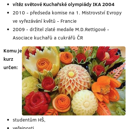
vítěz světové Kuchařské olympiády IKA 2004
2010 - předseda komise na 1. Mistrovství Evropy
ve vyřezávání květů - Francie
2009 - držitel zlaté medaile M.D.Rettigové -
Asociace kuchařů a cukrářů ČR
Komu je
kurz
určen:
studentům HŠ,
veřejnosti.