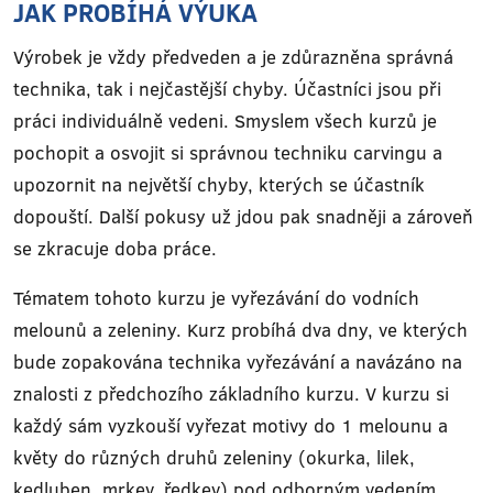
JAK PROBÍHÁ VÝUKA
Výrobek je vždy předveden a je zdůrazněna správná
technika, tak i nejčastější chyby. Účastníci jsou při
práci individuálně vedeni. Smyslem všech kurzů je
pochopit a osvojit si správnou techniku carvingu a
upozornit na největší chyby, kterých se účastník
dopouští. Další pokusy už jdou pak snadněji a zároveň
se zkracuje doba práce.
Tématem tohoto kurzu je vyřezávání do vodních
melounů a zeleniny. Kurz probíhá dva dny, ve kterých
bude zopakována technika vyřezávání a navázáno na
znalosti z předchozího základního kurzu. V kurzu si
každý sám vyzkouší vyřezat motivy do 1 melounu a
květy do různých druhů zeleniny (okurka, lilek,
kedluben, mrkev, ředkev) pod odborným vedením