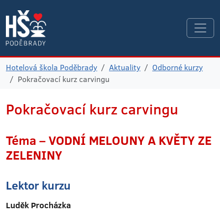
Hotelová škola Poděbrady
Aktuality
Odborné kurzy
Pokračovací kurz carvingu
Pokračovací kurz carvingu
Téma – VODNÍ MELOUNY A KVĚTY ZE
ZELENINY
Lektor kurzu
Luděk Procházka