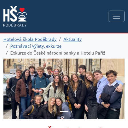
Hotelová škola Poděbrady
Aktuality
Poznávací výlety, exkurze
Exkurze do České národní banky a Hotelu Paříž