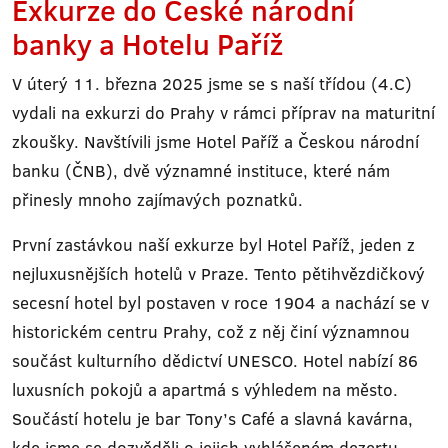
Exkurze do České národní
banky a Hotelu Paříž
V úterý 11. března 2025 jsme se s naší třídou (4.C)
vydali na exkurzi do Prahy v rámci příprav na maturitní
zkoušky. Navštívili jsme Hotel Paříž a Českou národní
banku (ČNB), dvě významné instituce, které nám
přinesly mnoho zajímavých poznatků.
První zastávkou naší exkurze byl Hotel Paříž, jeden z
nejluxusnějších hotelů v Praze. Tento pětihvězdičkový
secesní hotel byl postaven v roce 1904 a nachází se v
historickém centru Prahy, což z něj činí významnou
součást kulturního dědictví UNESCO. Hotel nabízí 86
luxusních pokojů a apartmá s výhledem na město.
Součástí hotelu je bar Tony’s Café a slavná kavárna,
kde jsme se dozvěděli o jejich vyhlášeném dezertu