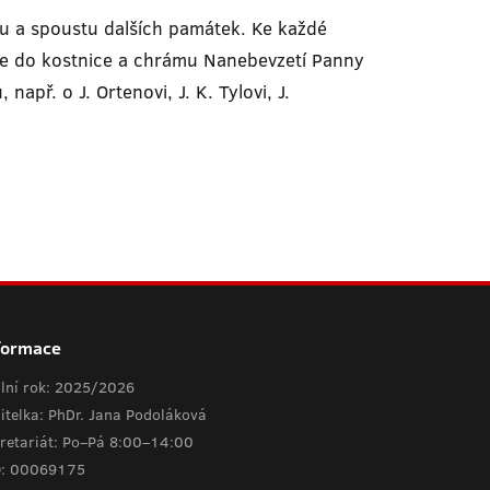
nu a spoustu dalších památek. Ke každé
i se do kostnice a chrámu Nanebevzetí Panny
apř. o J. Ortenovi, J. K. Tylovi, J.
formace
lní rok: 2025/2026
itelka: PhDr. Jana Podoláková
retariát: Po–Pá 8:00–14:00
O: 00069175