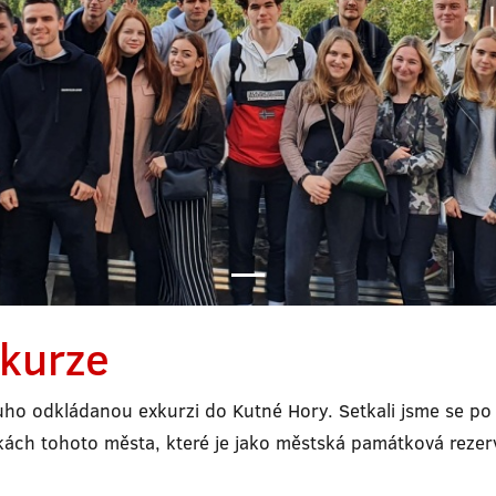
xkurze
louho odkládanou exkurzi do Kutné Hory. Setkali jsme se p
tkách tohoto města, které je jako městská památková rez