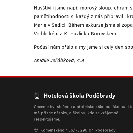
Navštívili jsme např. morový sloup, chrám 
pamětihodnosti si každý z nás připravil i 
Marie v Sedlci. Během exkurze jsme si zopako
Vrchlickém a K. Havlíčku Borovském.
Počasí nám přálo a my jsme si celý den spol
Amálie Jeřábková, 4.A
Hotelová škola Poděbrady
Chceme být slušnou a přátelskou školou, školou, kt
má přísné nároky, a školou, kde se vzájemně
respektujeme.
Komenského 156/7, 290 01 Poděbrady