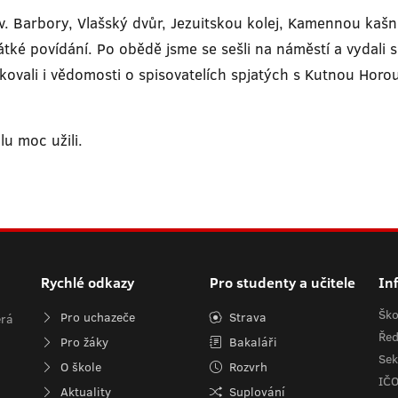
sv. Barbory, Vlašský dvůr, Jezuitskou kolej, Kamennou kaš
krátké povídání. Po obědě jsme se sešli na náměstí a vydal
vali i vědomosti o spisovatelích spjatých s Kutnou Horou, n
u moc užili.
Rychlé odkazy
Pro studenty a učitele
In
Ško
Pro uchazeče
Strava
erá
Řed
Pro žáky
Bakaláři
Sek
O škole
Rozvrh
IČ
Aktuality
Suplování