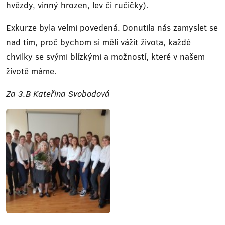
hvězdy, vinný hrozen, lev či ručičky).
Exkurze byla velmi povedená. Donutila nás zamyslet se
nad tím, proč bychom si měli vážit života, každé
chvilky se svými blízkými a možností, které v našem
životě máme.
Za 3.B Kateřina Svobodová