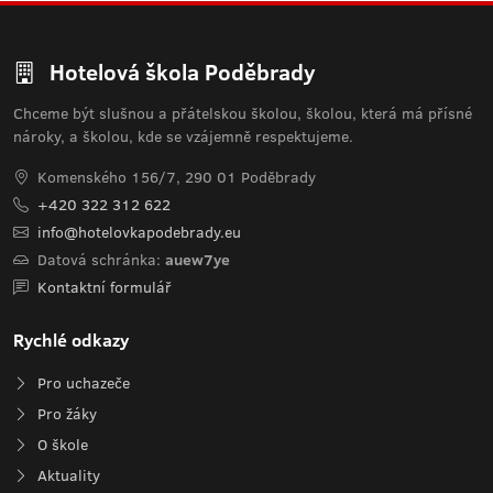
Hotelová škola Poděbrady
Chceme být slušnou a přátelskou školou, školou, která má přísné
nároky, a školou, kde se vzájemně respektujeme.
Komenského 156/7, 290 01 Poděbrady
+420 322 312 622
info@hotelovkapodebrady.eu
Datová schránka:
auew7ye
Kontaktní formulář
Rychlé odkazy
Pro uchazeče
Pro žáky
O škole
Aktuality