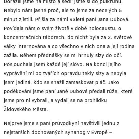
Dorazili jsme na místo a sedli jsme si do půlkruhu.
Nebylo nám jasné proč, ale to jsme za necelých 5
minut zjistili. Přišla za námi 93letá paní Jana Dubová.
Povídala nám o svém životě v době holocaustu, o
koncentračních táborech, do nichž byla za 2. světové
války internována a co všechno v nich ona a její rodina
zažila. Během přednášky se mi hrnuly slzy do očí.
Poslouchala jsem každé její slovo. Na konci jejího
vyprávění mi po tvářích opravdu tekly slzy a nebyla
jsem jediná, kdo se snažil zamaskovat pláč. Jako
poděkování jsme paní Janě Dubové předali růže, které
jsme pro ni vybrali, a vydali se na prohlídku
Židovského Města.
Nejprve jsme s paní průvodkyní navštívili jednu z
nejstarších dochovaných synanog v Evropě –