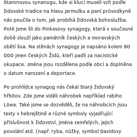
Staronovou synanogu, kde si kluci museli vzít podle
židovské tradice na hlavu jarmulku a paní průvodkyně
nás poučila o tom, jak probíhá židovská bohoslužba.
Poté jsme šli do Pinkasovy synagogy, která v současné
době slouží jako památník českých a moravských
obětí šoa. Na stěnách synagogy je napsáno kolem 80
000 jmen českých Židů, kteří padli za nacistické
okupace. Jména jsou rozdělena podle obcí a doplněna
o datum narození a deportace.
Po prohlídce synagog nás čekal Starý židovský
hřbitov. Zde jsme viděli náhrobek například rabiho
Löwa. Také jsme se dozvěděli, že na náhrobcích jsou
texty v hebrejštině a různé symboly vyjadřující
příslušnost k židovství, jména zemřelých, jejich
povolání atd. (např. ryba, nůžky, symbol Davidovy