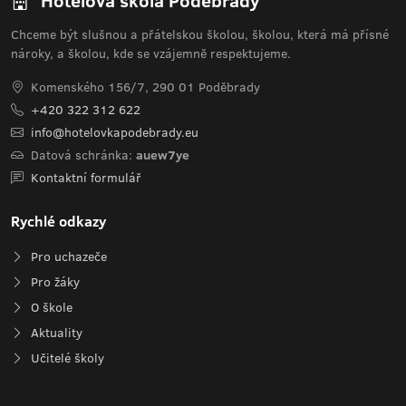
Hotelová škola Poděbrady
Chceme být slušnou a přátelskou školou, školou, která má přísné
nároky, a školou, kde se vzájemně respektujeme.
Komenského 156/7, 290 01 Poděbrady
+420 322 312 622
info@hotelovkapodebrady.eu
Datová schránka:
auew7ye
Kontaktní formulář
Rychlé odkazy
Pro uchazeče
Pro žáky
O škole
Aktuality
Učitelé školy