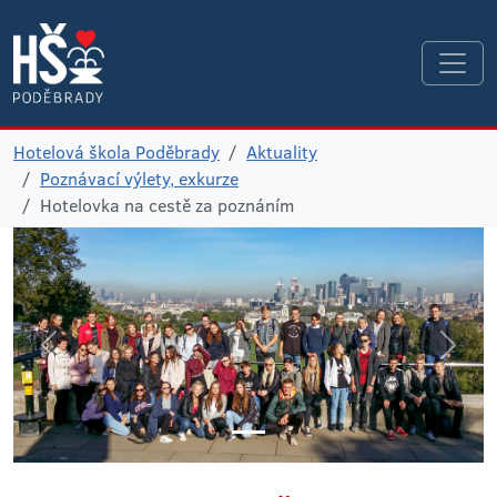
Hotelová škola Poděbrady
Aktuality
Poznávací výlety, exkurze
Hotelovka na cestě za poznáním