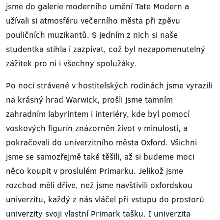
jsme do galerie moderního umění Tate Modern a
užívali si atmosféru večerního města při zpěvu
pouličních muzikantů. S jedním z nich si naše
studentka stihla i zazpívat, což byl nezapomenutelný
zážitek pro ni i všechny spolužáky.
Po noci strávené v hostitelských rodinách jsme vyrazili
na krásný hrad Warwick, prošli jsme tamním
zahradním labyrintem i interiéry, kde byl pomocí
voskových figurín znázorněn život v minulosti, a
pokračovali do univerzitního města Oxford. Všichni
jsme se samozřejmě také těšili, až si budeme moci
něco koupit v proslulém Primarku. Jelikož jsme
rozchod měli dříve, než jsme navštívili oxfordskou
univerzitu, každý z nás vláčel při vstupu do prostorů
univerzity svoji vlastní Primark tašku. I univerzita