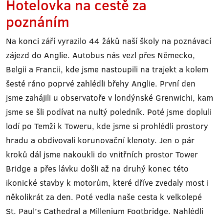
Hotelovka na cestě za
poznáním
Na konci září vyrazilo 44 žáků naší školy na poznávací
zájezd do Anglie. Autobus nás vezl přes Německo,
Belgii a Francii, kde jsme nastoupili na trajekt a kolem
šesté ráno poprvé zahlédli břehy Anglie. První den
jsme zahájili u observatoře v londýnské Grenwichi, kam
jsme se šli podívat na nultý poledník. Poté jsme dopluli
lodí po Temži k Toweru, kde jsme si prohlédli prostory
hradu a obdivovali korunovační klenoty. Jen o pár
kroků dál jsme nakoukli do vnitřních prostor Tower
Bridge a přes lávku došli až na druhý konec této
ikonické stavby k motorům, které dříve zvedaly most i
několikrát za den. Poté vedla naše cesta k velkolepé
St. Paul’s Cathedral a Millenium Footbridge. Nahlédli