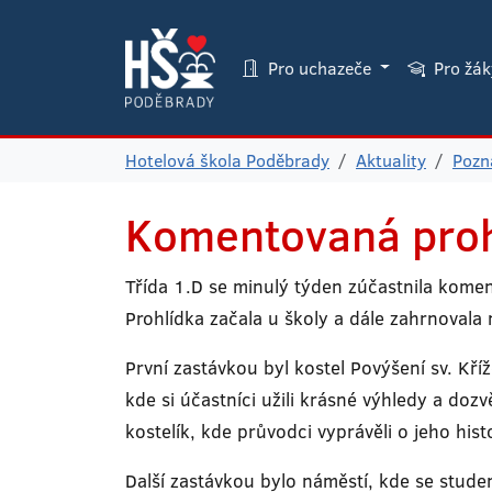
Pro uchazeče
Pro žá
Hotelová škola Poděbrady
Aktuality
Pozná
Komentovaná proh
Třída 1.D se minulý týden zúčastnila komen
Prohlídka začala u školy a dále zahrnovala
První zastávkou byl kostel Povýšení sv. Kří
kde si účastníci užili krásné výhledy a doz
kostelík, kde průvodci vyprávěli o jeho his
Další zastávkou bylo náměstí, kde se stude