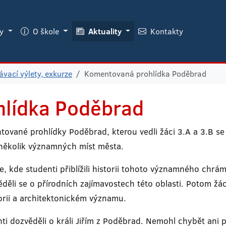
ky
O škole
Aktuality
Kontakty
vací výlety, exkurze
Komentovaná prohlídka Poděbrad
lídka Poděbrad
tované prohlídky Poděbrad, kterou vedli žáci 3.A a 3.B s
 několik významných míst města.
že, kde studenti přiblížili historii tohoto významného chrá
věděli se o přírodních zajímavostech této oblasti. Potom ž
torii a architektonickém významu.
nti dozvěděli o králi Jiřím z Poděbrad. Nemohl chybět ani 