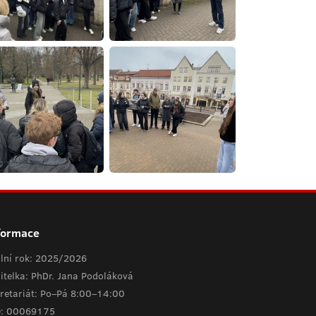
formace
lní rok: 2025/2026
itelka: PhDr. Jana Podoláková
retariát: Po–Pá 8:00–14:00
O: 00069175