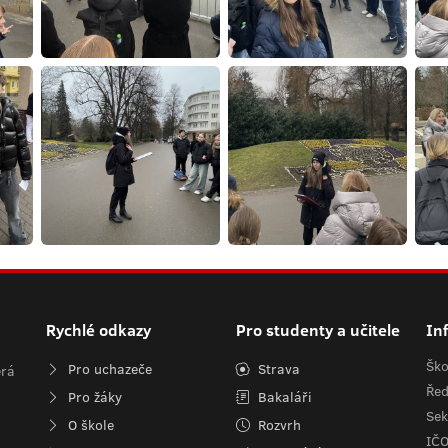
Rychlé odkazy
Pro studenty a učitele
In
Ško
Pro uchazeče
Strava
erá
Řed
Pro žáky
Bakaláři
Sek
O škole
Rozvrh
IČ