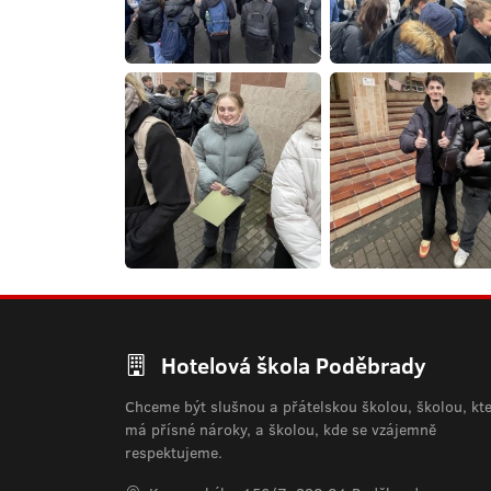
Hotelová škola Poděbrady
Chceme být slušnou a přátelskou školou, školou, kt
má přísné nároky, a školou, kde se vzájemně
respektujeme.