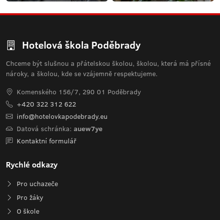
Hotelová škola Poděbrady
Chceme být slušnou a přátelskou školou, školou, která má přísné
nároky, a školou, kde se vzájemně respektujeme.
Komenského 156/7, 290 01 Poděbrady
+420 322 312 622
info@hotelovkapodebrady.eu
Datová schránka:
auew7ye
Kontaktní formulář
Rychlé odkazy
Pro uchazeče
Pro žáky
O škole