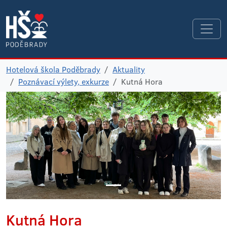
Hotelová škola Poděbrady
Aktuality
Poznávací výlety, exkurze
Kutná Hora
Kutná Hora