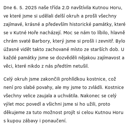
Dne 6. 5. 2025 naše třída 2.D navštívila Kutnou Horu,
ve které jsme si udělali delší okruh a prošli všechny
zajímavé, krásné a především historické památky, které
se v Kutné Hoře nacházejí. Moc se nám to líbilo, hlavně
chrám svaté Barbory, který jsme si prošli i zevnitř. Bylo
úžasné vidět takto zachované místo ze starších dob. U
každé památky jsme se dozvěděli nějakou zajímavost a
věci, které nikdo z nás předtím netušil.
Celý okruh jsme zakončili prohlídkou kostnice, což
není pro slabé povahy, ale my jsme to zvládli. Kostnice
všechny velice zaujala a uchvátila. Nakonec se celý
výlet moc povedl a všichni jsme si ho užili, proto
děkujeme za tuto možnost projít si celou Kutnou Horu
s kupou zábavy i ponaučení.