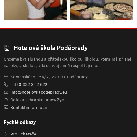
Hotelová škola Poděbrady
Chceme být slušnou a přátelskou školou, školou, která má přísné
nároky, a školou, kde se vzájemně respektujeme.
Komenského 156/7, 290 01 Poděbrady
+420 322 312 622
info@hotelovkapodebrady.eu
Datová schránka:
auew7ye
Kontaktní formulář
Rychlé odkazy
Pro uchazeče