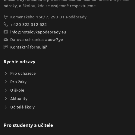
nároky, a školou, kde se vzájemně respektujeme.
Komenského 156/7, 290 01 Poděbrady
+420 322 312 622
info@hotelovkapodebrady.eu
Datová schránka:
auew7ye
Kontaktní formulář
Rychlé odkazy
Pro uchazeče
Pro žáky
O škole
Aktuality
Učitelé školy
Pro studenty a učitele