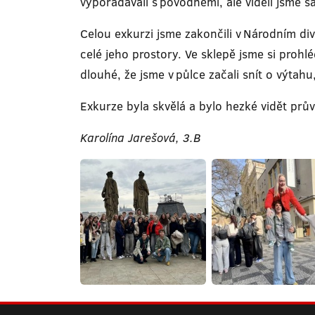
vypořádávali s povodněmi, ale viděli jsme 
Celou exkurzi jsme zakončili v Národním div
celé jeho prostory. Ve sklepě jsme si prohl
dlouhé, že jsme v půlce začali snít o výtah
Exkurze byla skvělá a bylo hezké vidět pr
Karolína Jarešová, 3.B