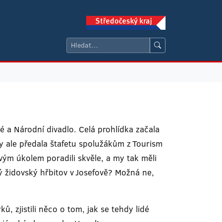
é a Národní divadlo. Celá prohlídka začala
y ale předala štafetu spolužákům z Tourism
 svým úkolem poradili skvěle, a my tak měli
ý židovský hřbitov v Josefově? Možná ne,
, zjistili něco o tom, jak se tehdy lidé