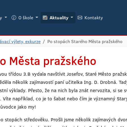
ky
O škole
Aktuality
Kontakty
vací výlety, exkurze
Po stopách Starého Města pražského
ho Města pražského
ou třídou 3.B vydala navštívit Josefov, Staré Město pražsk
ěla několik zajímavostí paní učitelka Ing. D. Drobná. Tad
stní výklady. Přesto, že na nich byla znát nervozita, si se
Víte například, co je to šabat nebo čím je významný Star
průvodce jako my!
 stopách středověku. Prošli jsme několik zajímavých dvorků