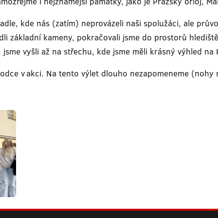
samozřejmě i nejznámější památky, jako je Pražský orloj, M
adle, kde nás (zatím) neprovázeli naši spolužáci, ale průvo
édli základní kameny, pokračovali jsme do prostorů hledišt
u, jsme vyšli až na střechu, kde jsme měli krásný výhled na
ůvodce v akci. Na tento výlet dlouho nezapomeneme (nohy