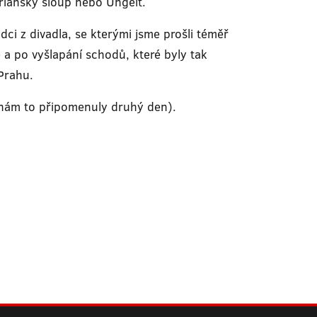
ariánský sloup nebo Ungelt.
dci z divadla, se kterými jsme prošli téměř
ě a po vyšlapání schodů, které byly tak
 Prahu.
 nám to připomenuly druhý den).