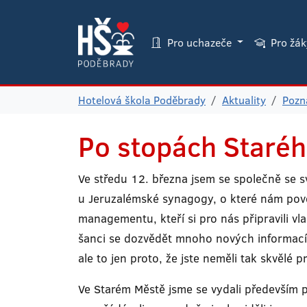
Pro uchazeče
Pro žá
Hotelová škola Poděbrady
Aktuality
Pozná
Po stopách Staré
Ve středu 12. března jsem se společně se sv
u Jeruzalémské synagogy, o které nám pověd
managementu, kteří si pro nás připravili vla
šanci se dozvědět mnoho nových informací. 
ale to jen proto, že jste neměli tak skvělé 
Ve Starém Městě jsme se vydali především po