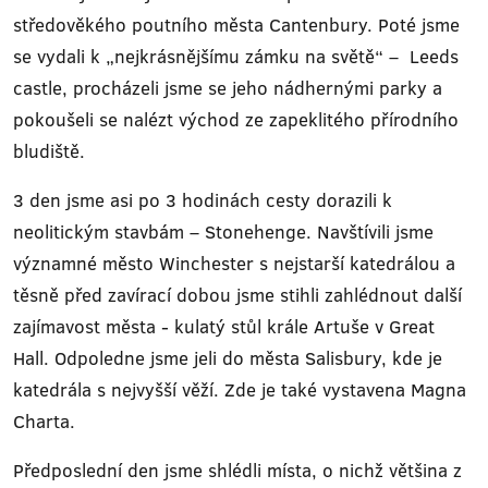
středověkého poutního města Cantenbury. Poté jsme
se vydali k „nejkrásnějšímu zámku na světě“ – Leeds
castle, procházeli jsme se jeho nádhernými parky a
pokoušeli se nalézt východ ze zapeklitého přírodního
bludiště.
3 den jsme asi po 3 hodinách cesty dorazili k
neolitickým stavbám – Stonehenge. Navštívili jsme
významné město Winchester s nejstarší katedrálou a
těsně před zavírací dobou jsme stihli zahlédnout další
zajímavost města - kulatý stůl krále Artuše v Great
Hall. Odpoledne jsme jeli do města Salisbury, kde je
katedrála s nejvyšší věží. Zde je také vystavena Magna
Charta.
Předposlední den jsme shlédli místa, o nichž většina z