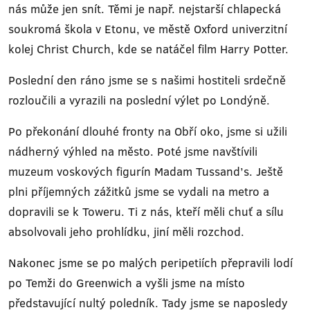
nás může jen snít. Těmi je např. nejstarší chlapecká
soukromá škola v Etonu, ve městě Oxford univerzitní
kolej Christ Church, kde se natáčel film Harry Potter.
Poslední den ráno jsme se s našimi hostiteli srdečně
rozloučili a vyrazili na poslední výlet po Londýně.
Po překonání dlouhé fronty na Obří oko, jsme si užili
nádherný výhled na město. Poté jsme navštívili
muzeum voskových figurín Madam Tussand’s. Ještě
plni příjemných zážitků jsme se vydali na metro a
dopravili se k Toweru. Ti z nás, kteří měli chuť a sílu
absolvovali jeho prohlídku, jiní měli rozchod.
Nakonec jsme se po malých peripetiích přepravili lodí
po Temži do Greenwich a vyšli jsme na místo
představující nultý poledník. Tady jsme se naposledy