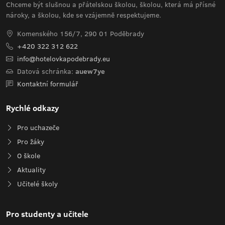
Chceme být slušnou a přátelskou školou, školou, která má přísné
nároky, a školou, kde se vzájemně respektujeme.
Komenského 156/7, 290 01 Poděbrady
+420 322 312 622
info@hotelovkapodebrady.eu
Datová schránka:
auew7ye
Kontaktní formulář
Rychlé odkazy
Pro uchazeče
Pro žáky
O škole
Aktuality
Učitelé školy
Pro studenty a učitele