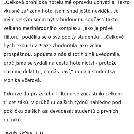
„Celková prohlídka hotelu mě opravdu uchvátila. Takto
vkusně zařízený hotel jsem snad ještě neviděla. Je
mým velkým snem být v budoucnu součástí takto
velkého mezinárodního komplexu, jako je právě
Hilton,” podělila se o své pocity studentka. „Celkově
bych exkurzi v Praze zhodnotila jako velmi
prospěšnou. Spousta z nás si totiž plně uvědomila,
proč jsme se vydali na cestu hotelnictví - protože
chceme dělat to, co nás baví,” dodala studentka
Monika Ečerová.
Exkurze do pražského Hiltonu se zúčastnilo celkem
třicet žáků. V průběhu dalších týdnů nahlédne pod
pokličku dalších asi devadesát studentů z prvních
ročníků.
Jakub Skýva, 1.D