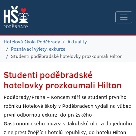
Hotelová škola Poděbrady
Aktuality
Poznávací výlety, exkurze
Studenti poděbradské hotelovky prozkoumali Hilton
Studenti poděbradské
hotelovky prozkoumali Hilton
Poděbrady/Praha – Koncem září se studenti prvního
ročníku Hotelové školy v Poděbradech vydali na vůbec
první odbornou exkurzi do pražského
Gastronomického muzea v Jakubské ulici a do jednoho
z nejprestižnějších hotelů republiky, do hotelu Hilton