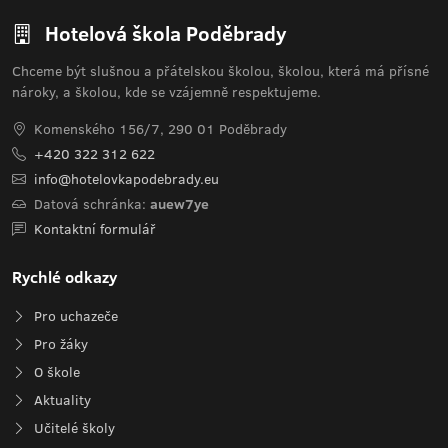
Hotelová škola Poděbrady
Chceme být slušnou a přátelskou školou, školou, která má přísné
nároky, a školou, kde se vzájemně respektujeme.
Komenského 156/7, 290 01 Poděbrady
+420 322 312 622
info@hotelovkapodebrady.eu
Datová schránka:
auew7ye
Kontaktní formulář
Rychlé odkazy
Pro uchazeče
Pro žáky
O škole
Aktuality
Učitelé školy