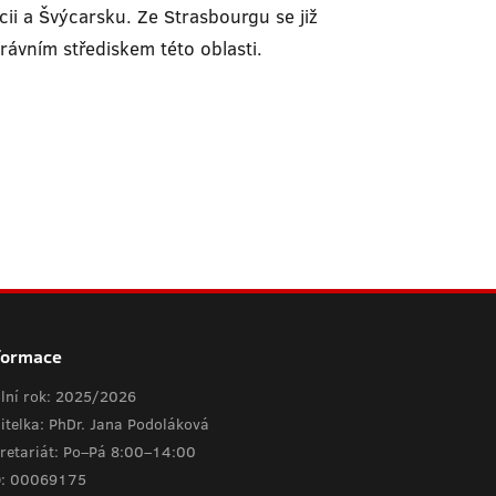
ii a Švýcarsku. Ze Strasbourgu se již
rávním střediskem této oblasti.
formace
lní rok: 2025/2026
itelka: PhDr. Jana Podoláková
retariát: Po–Pá 8:00–14:00
O: 00069175