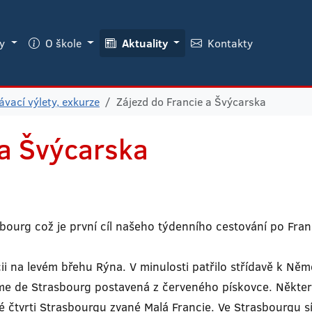
ky
O škole
Aktuality
Kontakty
vací výlety, exkurze
Zájezd do Francie a Švýcarska
 a Švýcarska
bourg což je první cíl našeho týdenního cestování po Fran
i na levém břehu Rýna. V minulosti patřilo střídavě k Němec
me de Strasbourg postavená z červeného pískovce. Někter
 čtvrti Strasbourgu zvané Malá Francie. Ve Strasbourgu s