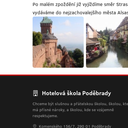
Po malém zpoždění již vyjíždíme směr Stras
vydáváme do nejzachovalejšího města Alsask
Hotelová škola Poděbrady
Chceme být slušnou a přátelskou školou, školou, kt
má přísné nároky, a školou, kde se vzájemně
respektujeme.
Komenského 156/7, 290 01 Poděbrady