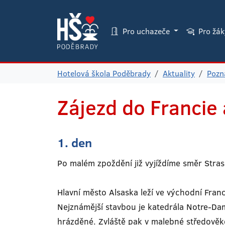
Pro uchazeče
Pro žá
Hotelová škola Poděbrady
Aktuality
Pozná
Zájezd do Francie
1. den
Po malém zpoždění již vyjíždíme směr Stras
Hlavní město Alsaska leží ve východní Franci
Nejznámější stavbou je katedrála Notre-Da
hrázděné. Zvláště pak v malebné středověké