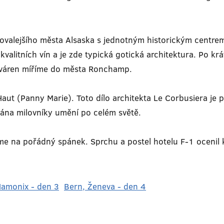
ovalejšího města Alsaska s jednotným historickým centrem,
 kvalitních vín a je zde typická gotická architektura. Po 
aváren míříme do města Ronchamp.
t (Panny Marie). Toto dílo architekta Le Corbusiera je pr
vána milovníky umění po celém světě.
me na pořádný spánek. Sprchu a postel hotelu F-1 ocenil 
amonix - den 3
Bern, Ženeva - den 4