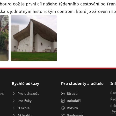
bourg což je první cíl našeho týdenního cestování po Franc
a s jednotným historickým centrem, které je zároveň i sp
Rychlé odkazy
Pro studenty a učitele
In
Ško
Pro uchazeče
Strava
erá
Řed
Pro žáky
Bakaláři
Sek
O škole
Rozvrh
IČ
Aktuality
Suplování