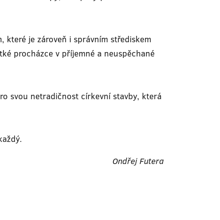
 které je zároveň i správním střediskem
krátké procházce v příjemné a neuspěchané
o svou netradičnost církevní stavby, která
každý.
Ondřej Futera