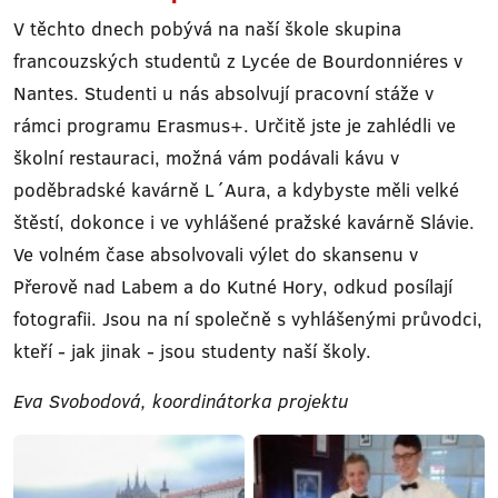
V těchto dnech pobývá na naší škole skupina
francouzských studentů z Lycée de Bourdonniéres v
Nantes. Studenti u nás absolvují pracovní stáže v
rámci programu Erasmus+. Určitě jste je zahlédli ve
školní restauraci, možná vám podávali kávu v
poděbradské kavárně L´Aura, a kdybyste měli velké
štěstí, dokonce i ve vyhlášené pražské kavárně Slávie.
Ve volném čase absolvovali výlet do skansenu v
Přerově nad Labem a do Kutné Hory, odkud posílají
fotografii. Jsou na ní společně s vyhlášenými průvodci,
kteří - jak jinak - jsou studenty naší školy.
Eva Svobodová, koordinátorka projektu