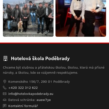
Hotelová škola Poděbrady
Chceme být slušnou a přátelskou školou, školou, která má přísné
nároky, a školou, kde se vzájemně respektujeme.
Komenského 156/7, 290 01 Poděbrady
+420 322 312 622
info@hotelovkapodebrady.eu
Datová schránka:
auew7ye
Kontaktní formulář