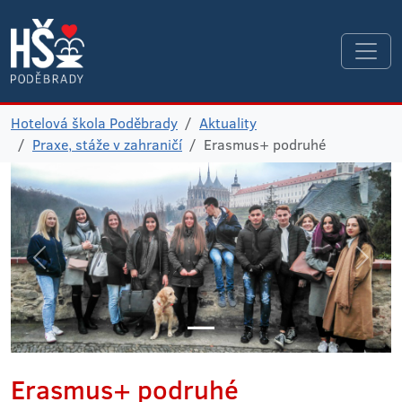
Hotelová škola Poděbrady
Aktuality
Praxe, stáže v zahraničí
Erasmus+ podruhé
Erasmus+ podruhé