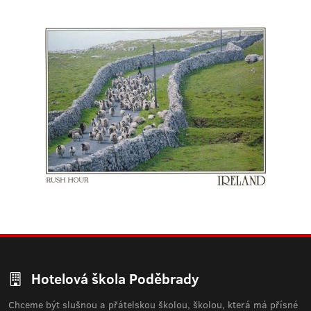
Hotelová škola Poděbrady
Chceme být slušnou a přátelskou školou, školou, která má přísné