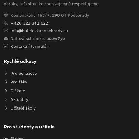
nároky, a školou, kde se vzájemně respektujeme.
Komenského 156/7, 290 01 Poděbrady
+420 322 312 622
info@hotelovkapodebrady.eu
Datová schránka:
auew7ye
Kontaktní formulář
Rychlé odkazy
Pro uchazeče
Pro žáky
O škole
Aktuality
Učitelé školy
Pro studenty a učitele
Strava