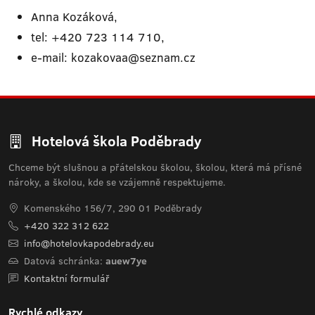
Anna Kozáková,
tel: +420 723 114 710,
e-mail: kozakovaa@seznam.cz
Hotelová škola Poděbrady
Chceme být slušnou a přátelskou školou, školou, která má přísné
nároky, a školou, kde se vzájemně respektujeme.
Komenského 156/7, 290 01 Poděbrady
+420 322 312 622
info@hotelovkapodebrady.eu
Datová schránka:
auew7ye
Kontaktní formulář
Rychlé odkazy