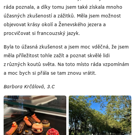
ráda poznala, a díky tomu jsem také získala mnoho
úžasných zkušeností a zážitků. Měla jsem možnost
objevovat krásy okolí a Ženevského jezera a
procvičovat si francouzský jazyk.
Byla to úžasná zkušenost a jsem moc vděčná, že jsem
měla příležitost tohle zažít a poznat skvělé lidi
z různých koutů světa. Na toto místo ráda vzpomínám
a moc bych si přála se tam znovu vrátit.
Barbora Krčálová, 3.C