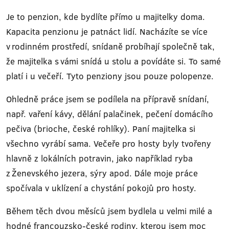
Je to penzion, kde bydlíte přímo u majitelky doma.
Kapacita penzionu je patnáct lidí. Nacházíte se více
v rodinném prostředí, snídaně probíhají společně tak,
že majitelka s vámi snídá u stolu a povídáte si. To samé
platí i u večeří. Tyto penziony jsou pouze polopenze.
Ohledně práce jsem se podílela na přípravě snídaní,
např. vaření kávy, dělání palačinek, pečení domácího
pečiva (brioche, české rohlíky). Paní majitelka si
všechno vyrábí sama. Večeře pro hosty byly tvořeny
hlavně z lokálních potravin, jako například ryba
z Ženevského jezera, sýry apod. Dále moje práce
spočívala v uklízení a chystání pokojů pro hosty.
Během těch dvou měsíců jsem bydlela u velmi milé a
hodné francouzsko-české rodiny, kterou jsem moc