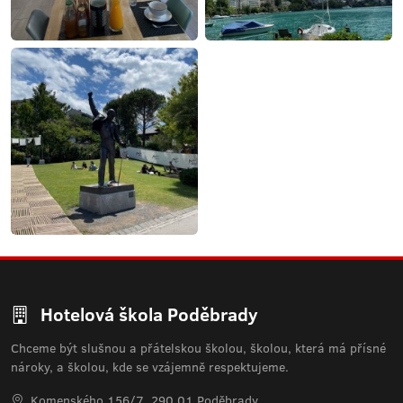
Hotelová škola Poděbrady
Chceme být slušnou a přátelskou školou, školou, která má přísné
nároky, a školou, kde se vzájemně respektujeme.
Komenského 156/7, 290 01 Poděbrady