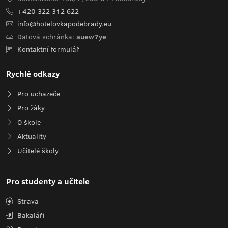
+420 322 312 622
info@hotelovkapodebrady.eu
Datová schránka:
auew7ye
Kontaktní formulář
Rychlé odkazy
Pro uchazeče
Pro žáky
O škole
Aktuality
Učitelé školy
Pro studenty a učitele
Strava
Bakaláři