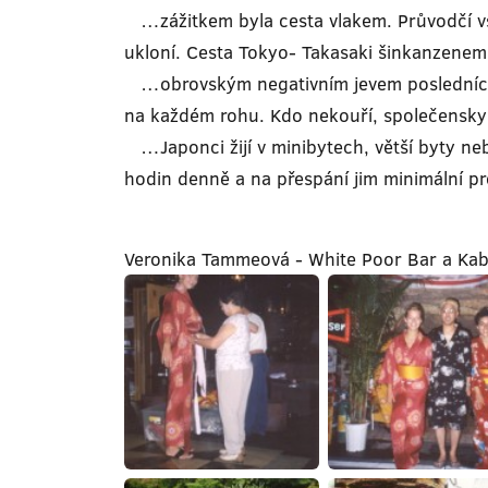
…zážitkem byla cesta vlakem. Průvodčí vs
ukloní. Cesta Tokyo- Takasaki šinkanzenem m
…obrovským negativním jevem posledních pět
na každém rohu. Kdo nekouří, společensk
…Japonci žijí v minibytech, větší byty neb
hodin denně a na přespání jim minimální p
Veronika Tammeová - White Poor Bar a Kab