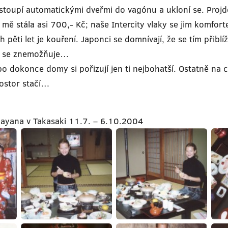
toupí automatickými dveřmi do vagónu a ukloní se. Projd
ě stála asi 700,- Kč; naše Intercity vlaky se jim komfort
i let je kouření. Japonci se domnívají, že se tím přiblíží
y se znemožňuje…
o dokonce domy si pořizují jen ti nejbohatší. Ostatně na 
rostor stačí…
ayana v Takasaki 11.7. – 6.10.2004