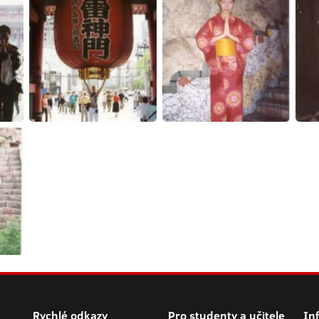
Rychlé odkazy
Pro studenty a učitele
In