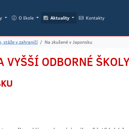
ky
O škole
Aktuality
Kontakty
, stáže v zahraničí
Na zkušené v Japonsku
A VYŠŠÍ ODBORNÉ ŠKOL
SKU