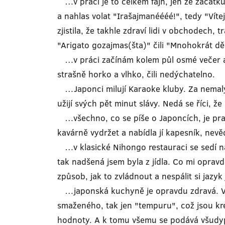
…v práci je to celkem fajn, jen ze začátk
a nahlas volat "Irašajmanéééé!", tedy "Víte
zjistila, že takhle zdraví lidi v obchodech
"Arigato gozajmas(šta)" čili "Mnohokrát dě
…v práci začínám kolem půl osmé večer a k
strašně horko a vlhko, čili nedýchatelno.
…Japonci milují Karaoke kluby. Za nemalý 
užijí svých pět minut slávy. Nedá se říci, 
…všechno, co se píše o Japoncích, je prav
kavárně vydržet a nabídla jí kapesník, ne
…v klasické Nihongo restauraci se sedí na
tak nadšená jsem byla z jídla. Co mi oprav
způsob, jak to zvládnout a nespálit si jazyk j
…japonská kuchyně je opravdu zdravá. Větš
smaženého, tak jen "tempuru", což jsou kre
hodnoty. A k tomu všemu se podává všud