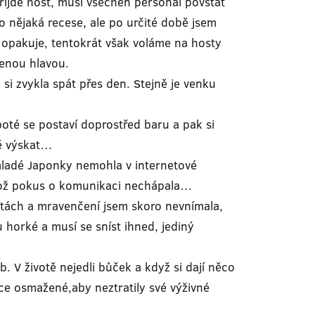
řijde host, musí všechen personál povstat
ko nějaká recese, ale po určité době jsem
ál opakuje, tentokrát však voláme na hosty
čenou hlavou.
i zvykla spát přes den. Stejně je venku
oté se postaví doprostřed baru a pak si
ně výskat…
mladé Japonky nemohla v internetové
jehož pokus o komunikaci nechápala…
tách a mravenčení jsem skoro nevnímala,
 horké a musí se sníst ihned, jediný
V životě nejedli bůček a když si dají něco
ce osmažené,aby neztratily své výživné