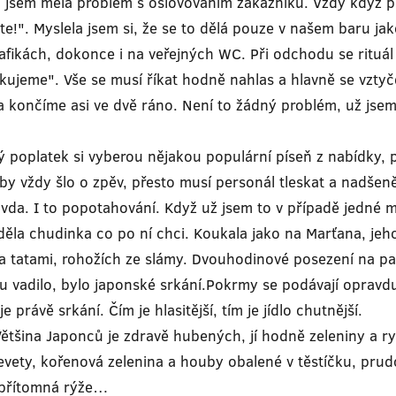
u jsem měla problém s oslovováním zákazníků. Vždy když p
jte!". Myslela jsem si, že se to dělá pouze v našem baru ja
, trafikách, dokonce i na veřejných WC. Při odchodu se ritu
kujeme". Vše se musí říkat hodně nahlas a hlavně se vzty
ončíme asi ve dvě ráno. Není to žádný problém, už jsem s
poplatek si vyberou nějakou populární píseň z nabídky, p
že by vždy šlo o zpěv, přesto musí personál tleskat a nadše
da. I to popotahování. Když už jsem to v případě jedné 
věděla chudinka co po ní chci. Koukala jako na Marťana, 
 tatami, rohožích ze slámy. Dvouhodinové posezení na pa
du vadilo, bylo japonské srkání.Pokrmy se podávají opravdu
e právě srkání. Čím je hlasitější, tím je jídlo chutnější.
ina Japonců je zdravě hubených, jí hodně zeleniny a ryb. 
vety, kořenová zelenina a houby obalené v těstíčku, prud
ypřítomná rýže…