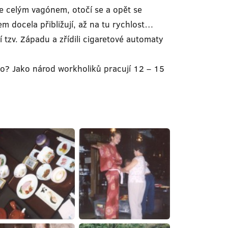
e celým vagónem, otočí se a opět se
em docela přibližují, až na tu rychlost…
 tzv. Západu a zřídili cigaretové automaty
co? Jako národ workholiků pracují 12 – 15