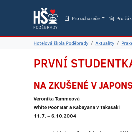
Pro uchazeče
Pro žá
Hotelová škola Poděbrady
Aktuality
Praxe
PRVNÍ STUDENTK
NA ZKUŠENÉ V JAPON
Veronika Tammeová
White Poor Bar a Kabayana v Takasaki
11.7. – 6.10.2004