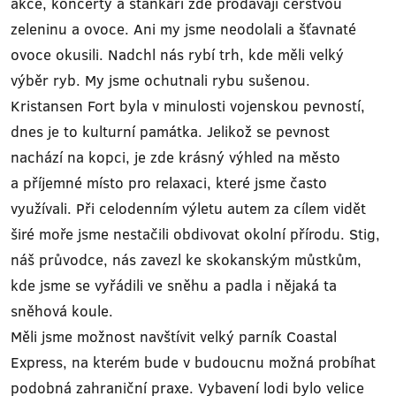
akce, koncerty a stánkaři zde prodávají čerstvou
zeleninu a ovoce. Ani my jsme neodolali a šťavnaté
ovoce okusili. Nadchl nás rybí trh, kde měli velký
výběr ryb. My jsme ochutnali rybu sušenou.
Kristansen Fort byla v minulosti vojenskou pevností,
dnes je to kulturní památka. Jelikož se pevnost
nachází na kopci, je zde krásný výhled na město
a příjemné místo pro relaxaci, které jsme často
využívali. Při celodenním výletu autem za cílem vidět
širé moře jsme nestačili obdivovat okolní přírodu. Stig,
náš průvodce, nás zavezl ke skokanským můstkům,
kde jsme se vyřádili ve sněhu a padla i nějaká ta
sněhová koule.
Měli jsme možnost navštívit velký parník Coastal
Express, na kterém bude v budoucnu možná probíhat
podobná zahraniční praxe. Vybavení lodi bylo velice