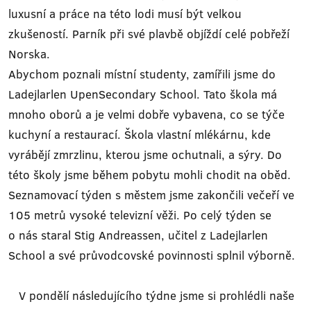
luxusní a práce na této lodi musí být velkou
zkušeností. Parník při své plavbě objíždí celé pobřeží
Norska.
Abychom poznali místní studenty, zamířili jsme do
Ladejlarlen UpenSecondary School. Tato škola má
mnoho oborů a je velmi dobře vybavena, co se týče
kuchyní a restaurací. Škola vlastní mlékárnu, kde
vyrábějí zmrzlinu, kterou jsme ochutnali, a sýry. Do
této školy jsme během pobytu mohli chodit na oběd.
Seznamovací týden s městem jsme zakončili večeří ve
105 metrů vysoké televizní věži. Po celý týden se
o nás staral Stig Andreassen, učitel z Ladejlarlen
School a své průvodcovské povinnosti splnil výborně.
V pondělí následujícího týdne jsme si prohlédli naše