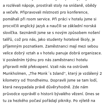
a rozlévali nápoje, prostírali stoly na snídaně, obědy
a večeře. Připravovali místnosti pro konference,
pomáhali při room service. Při práci v hotelu jsme si
procvičili anglický jazyk a naučili se základní norská
slovíčka. Seznámili jsme se s novým způsobem nošení
talířů, což pro nás, jako studenty hotelové školy, je
příjemným poznatkem. Zaměstnanci mají mezi sebou
velice dobrý vztah a v hotelu panuje dobrá organizace.
V posledním týdnu pro nás zaměstnanci hotelu
připravili milé překvapení. Vzali nás na ostrůvek
Munkholmen, „The Monk´s Island“, který je vzdálený 2
kilometry od Trondheimu. Dopravili jsme se tam lodí,
která nevypadala právě důvěryhodně. Zde nám
průvodce vyprávěl o historii bývalého vězení. Dnes se
tu za hezkého počasí pořádají pikniky. Po výletě na