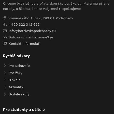
Chceme být slušnou a přátelskou školou, školou, která má přísné
nároky, a školou, kde se vzájemně respektujeme.
Komenského 156/7, 290 01 Poděbrady
+420 322 312 622
info@hotelovkapodebrady.eu
Datová schránka:
auew7ye
Kontaktní formulář
Rychlé odkazy
Pro uchazeče
Pro žáky
O škole
Aktuality
Učitelé školy
Pro studenty a učitele