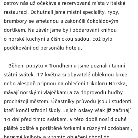
ostrov nás už očekávala rezervovaná místa v italské
restauraci. Ochutnali jsme místní speciality, ryby,
brambory se smetanou a zakončili čokoládovým
dortíkem. Na závěr jsme byli obdarováni knihou
o norské kuchyni a číšnickou sadou, což bylo
poděkování od personálu hotelu.
Během pobytu v Trondheimu jsme poznali i tamní
státní svátek. 17.května si obyvatelé obléknou kroje
nebo alespoň připnou na oblečení trikoloru Norska,
mávají norskými vlaječkami a za doprovodu hudby
procházejí městem. Účastníky průvodu jsou i studenti,
kteří končí střední školy. Jejich oslavy však již začínají
14 dní před tímto svátkem. V této době nosí dlouhé
pláště pošité a potištěné fotkami a různými ozdobami,
barevné kalhoty a v tomto oblečení chodí do