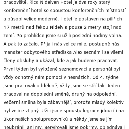
pracoviště. Rica Nidelven Hotel je dva roky starý
konferenční hotel se spoustou konferenčních místností
a působí velice moderně. Hotel je postaven na pilířích
17 metrů nad řekou Nidelv a pouze 2 metry stojí nad
zemí. Po prohlídce jsme si užili poslední hodiny volna.
A pak to začalo. Přijali nás velice mile, postupně nás
manažer odbytového střediska Alex seznámil se všemi
členy obsluhy a ukázal, kde a jak budeme pracovat.
První týden byl vyloženě seznamovací a personál byl
vždy ochotný nám pomoci v nesnázích. Od 4. týdne
jsme pracovali odděleně, vždy jsme se střídali. Jeden
pracoval na dopolední směně, druhý na odpolední.
Večerní směna byla zábavnější, protože mladý kolektiv
byl velice vtipný. Užili jsme spoustu legrace jdoucí i na
úkor našich spolupracovníků a někdy jsme se jím
neubránili ani my. Servírovali jsme pokrmy, objednávali