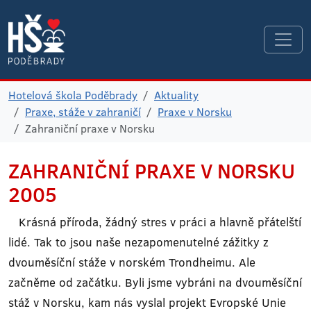
Hotelová škola Poděbrady
Aktuality
Praxe, stáže v zahraničí
Praxe v Norsku
Zahraniční praxe v Norsku
ZAHRANIČNÍ PRAXE
V NORSKU
2005
Krásná příroda, žádný stres v práci a hlavně přátelští
lidé. Tak to jsou naše nezapomenutelné zážitky z
dvouměsíční stáže v norském Trondheimu. Ale
začněme od začátku. Byli jsme vybráni na dvouměsíční
stáž v Norsku, kam nás vyslal projekt Evropské Unie