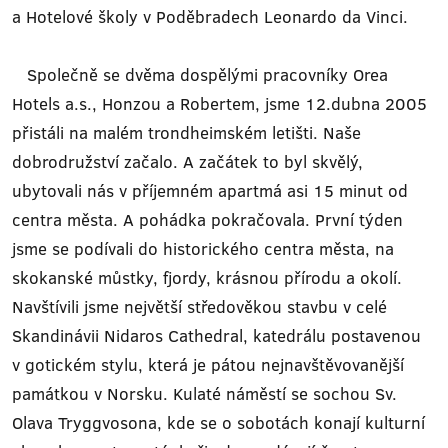
a Hotelové školy v Poděbradech Leonardo da Vinci.
Společně se dvěma dospělými pracovníky Orea
Hotels a.s., Honzou a Robertem, jsme 12.dubna 2005
přistáli na malém trondheimském letišti. Naše
dobrodružství začalo. A začátek to byl skvělý,
ubytovali nás v příjemném apartmá asi 15 minut od
centra města. A pohádka pokračovala. První týden
jsme se podívali do historického centra města, na
skokanské můstky, fjordy, krásnou přírodu a okolí.
Navštívili jsme největší středověkou stavbu v celé
Skandinávii Nidaros Cathedral, katedrálu postavenou
v gotickém stylu, která je pátou nejnavštěvovanější
památkou v Norsku. Kulaté náměstí se sochou Sv.
Olava Tryggvosona, kde se o sobotách konají kulturní