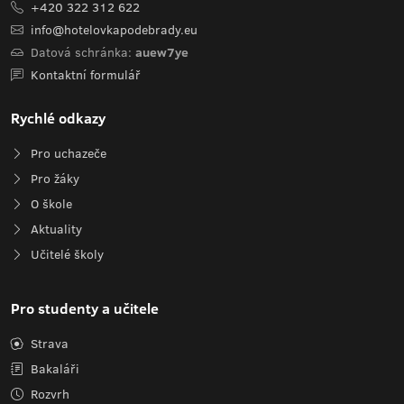
+420 322 312 622
info@hotelovkapodebrady.eu
Datová schránka:
auew7ye
Kontaktní formulář
Rychlé odkazy
Pro uchazeče
Pro žáky
O škole
Aktuality
Učitelé školy
Pro studenty a učitele
Strava
Bakaláři
Rozvrh