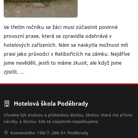
Ve třetím ročníku se žáci musí zúčastnit povinné
provozní praxe, která se zpravidla odehrává v
hotelových zařízeních. Nám se naskytla možnost mít
praxi jako průvodci v Ratibořicích na zámku. Nejdříve
jsme nevěděli, jestli to máme zkusit, ale když jsme
zjistili, ...
Hotelová škola Poděbrady
Chceme být slušnou a přátelskou školou, školou, která má přísné
nároky, a školou, kde se vzájemně respektujeme.
Komenského 156/7, 290 01 Poděbrady