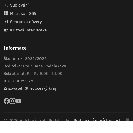
Suplování
Microsoft 365
Schránka důvěry
Krizová interventka
Informace
Školní rok: 2025/2026
Ředitelka: PhDr. Jana Podoláková
Sekretariát: Po–Pá 8:00–14:00
IČO: 00069175
Zřizovatel: Středočeský kraj
© 2026 Hotelová škola Poděbrady
·
Prohlášení o přístupnosti