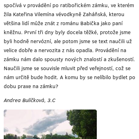
spočívá v provádění po ratibořickém zámku, ve kterém
žila Kateřina Vilemína vévodkyně Zaháňská, kterou
většina lidí může znát z románu Babička jako paní
kněžnu. První tři dny byly docela těžké, protože jsme
byli hodně nervózní, ale potom jsme se text naučili už
velice dobře a nervozita z nás opadla. Provádění na
zámku nám dalo spousty nových znalostí a zkušeností.
Naučili jsme se souvisle mluvit před veřejností, což se
nám určitě bude hodit. A komu by se nelíbilo bydlet po
dobu praxe na zámku?
Andrea Bulíčková, 3.C