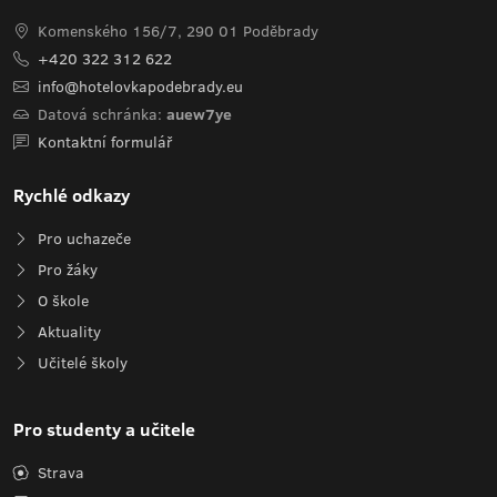
Komenského 156/7, 290 01 Poděbrady
+420 322 312 622
info@hotelovkapodebrady.eu
Datová schránka:
auew7ye
Kontaktní formulář
Rychlé odkazy
Pro uchazeče
Pro žáky
O škole
Aktuality
Učitelé školy
Pro studenty a učitele
Strava