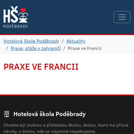
Hotelová škola Poděbrady
Aktuality
Praxe, stáže v zahraničí
Praxe ve Francii
PRAXE
VE FRANCII
Hotelová škola Poděbrady
Chceme být slušnou a přátelskou školou, školou, která má přísné
nároky, a školou, kde se vzájemně respektujeme.