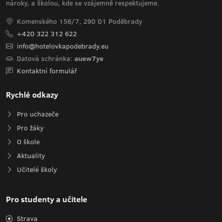
nároky, a školou, kde se vzájemně respektujeme.
Komenského 156/7, 290 01 Poděbrady
+420 322 312 622
info@hotelovkapodebrady.eu
Datová schránka:
auew7ye
Kontaktní formulář
Rychlé odkazy
Pro uchazeče
Pro žáky
O škole
Aktuality
Učitelé školy
Pro studenty a učitele
Strava