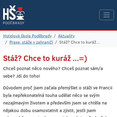
Hotelová škola Poděbrady
Aktuality
Praxe, stáže v zahraničí
Stáž? Chce to kuráž…
Stáž? Chce to kuráž ...=)
Chceš poznat něco nového? Chceš poznat sám/a
sebe? Jdi do toho!
Důvodem proč jsem začala přemýšlet o stáži ve Francii
byla nepřekonatelná touha udělat něco se svým
nezajímavým životem a především jsem se chtěla na
nějakou dobu osamostatnit a zjistit, jestli jsem