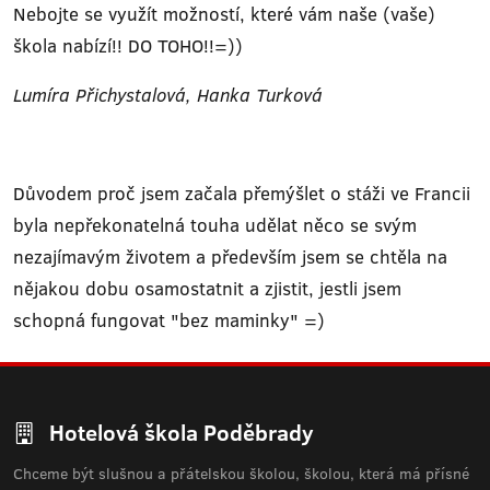
Nebojte se využít možností, které vám naše (vaše)
škola nabízí!! DO TOHO!!=))
Lumíra Přichystalová, Hanka Turková
Důvodem proč jsem začala přemýšlet o stáži ve Francii
byla nepřekonatelná touha udělat něco se svým
nezajímavým životem a především jsem se chtěla na
nějakou dobu osamostatnit a zjistit, jestli jsem
schopná fungovat "bez maminky" =)
Hotelová škola Poděbrady
Chceme být slušnou a přátelskou školou, školou, která má přísné