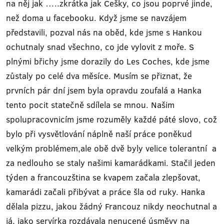
na něj jak …..zkrátka jak Češky, co jsou poprvé jinde,
než doma u facebooku. Když jsme se navzájem
představili, pozval nás na oběd, kde jsme s Hankou
ochutnaly snad všechno, co jde vylovit z moře. S
plnými břichy jsme dorazily do Les Coches, kde jsme
zůstaly po celé dva měsíce. Musím se přiznat, že
prvních pár dní jsem byla opravdu zoufalá a Hanka
tento pocit statečně sdílela se mnou. Našim
spolupracovnicím jsme rozuměly každé páté slovo, což
bylo při vysvětlování náplně naší práce poněkud
velkým problémem,ale obě dvě byly velice tolerantní a
za nedlouho se staly našimi kamarádkami. Stačil jeden
týden a francouzština se kvapem začala zlepšovat,
kamarádi začali přibývat a práce šla od ruky. Hanka
dělala pizzu, jakou žádný Francouz nikdy neochutnal a
já, jako servírka rozdávala nenucené úsměvy na