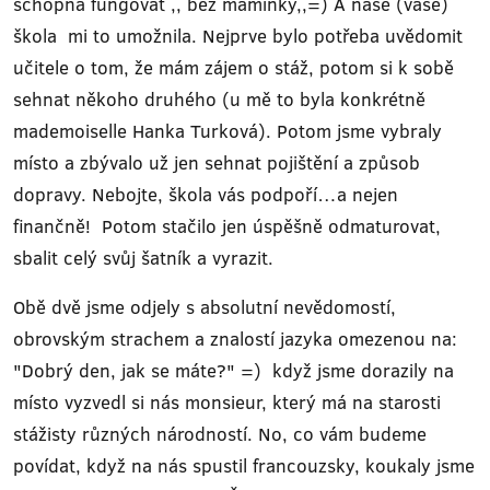
schopná fungovat ,, bez maminky,,=) A naše (vaše)
škola mi to umožnila. Nejprve bylo potřeba uvědomit
učitele o tom, že mám zájem o stáž, potom si k sobě
sehnat někoho druhého (u mě to byla konkrétně
mademoiselle Hanka Turková). Potom jsme vybraly
místo a zbývalo už jen sehnat pojištění a způsob
dopravy. Nebojte, škola vás podpoří…a nejen
finančně! Potom stačilo jen úspěšně odmaturovat,
sbalit celý svůj šatník a vyrazit.
Obě dvě jsme odjely s absolutní nevědomostí,
obrovským strachem a znalostí jazyka omezenou na:
"Dobrý den, jak se máte?" =) když jsme dorazily na
místo vyzvedl si nás monsieur, který má na starosti
stážisty různých národností. No, co vám budeme
povídat, když na nás spustil francouzsky, koukaly jsme