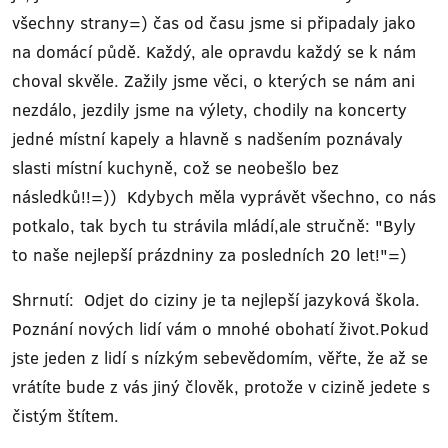
všechny strany=) čas od času jsme si připadaly jako
na domácí půdě. Každý, ale opravdu každý se k nám
choval skvěle. Zažily jsme věci, o kterých se nám ani
nezdálo, jezdily jsme na výlety, chodily na koncerty
jedné místní kapely a hlavně s nadšením poznávaly
slasti místní kuchyně, což se neobešlo bez
následků!!=)) Kdybych měla vyprávět všechno, co nás
potkalo, tak bych tu strávila mládí,ale stručně: "Byly
to naše nejlepší prázdniny za posledních 20 let!"=)
Shrnutí: Odjet do ciziny je ta nejlepší jazyková škola.
Poznání nových lidí vám o mnohé obohatí život.Pokud
jste jeden z lidí s nízkým sebevědomím, věřte, že až se
vrátíte bude z vás jiný člověk, protože v cizině jedete s
čistým štítem.