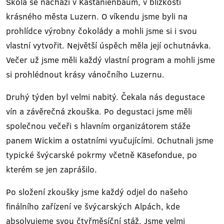
Škola se nachází v Kastanienbaum, v blízkosti
krásného města Luzern. O víkendu jsme byli na
prohlídce výrobny čokolády a mohli jsme si i svou
vlastní vytvořit. Největší úspěch měla její ochutnávka.
Večer už jsme měli každý vlastní program a mohli jsme
si prohlédnout krásy vánočního Luzernu.
Druhý týden byl velmi nabitý. Čekala nás degustace
vín a závěrečná zkouška. Po degustaci jsme měli
společnou večeři s hlavním organizátorem stáže
panem Wickim a ostatními vyučujícími. Ochutnali jsme
typické švýcarské pokrmy včetně Käsefondue, po
kterém se jen zaprášilo.
Po složení zkoušky jsme každý odjel do našeho
finálního zařízení ve švýcarských Alpách, kde
absolvujeme svou čtyřměsíční stáž. Jsme velmi