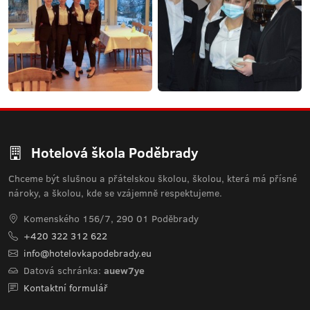
Hotelová škola Poděbrady
Chceme být slušnou a přátelskou školou, školou, která má přísné
nároky, a školou, kde se vzájemně respektujeme.
Komenského 156/7, 290 01 Poděbrady
+420 322 312 622
info@hotelovkapodebrady.eu
Datová schránka:
auew7ye
Kontaktní formulář