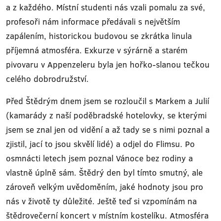
a z každého. Místní studenti nás vzali pomalu za své,
profesoři nám informace předávali s největším
zapálením, historickou budovou se zkrátka linula
příjemná atmosféra. Exkurze v sýrárně a starém
pivovaru v Appenzeleru byla jen hořko-slanou tečkou
celého dobrodružství.
Před Štědrým dnem jsem se rozloučil s Markem a Julií
(kamarády z naší poděbradské hotelovky, se kterými
jsem se znal jen od vidění a až tady se s nimi poznal a
zjistil, jací to jsou skvělí lidé) a odjel do Flimsu. Po
osmnácti letech jsem poznal Vánoce bez rodiny a
vlastně úplně sám. Štědrý den byl tímto smutný, ale
zároveň velkým uvědoměním, jaké hodnoty jsou pro
nás v životě ty důležité. Ještě teď si vzpomínám na
štědrovečerní koncert v místním kostelíku. Atmosféra