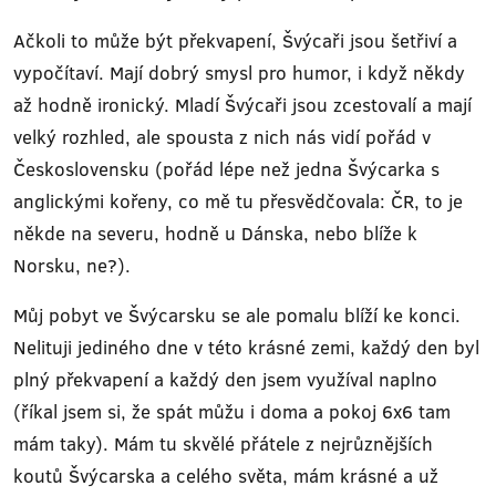
Ačkoli to může být překvapení, Švýcaři jsou šetřiví a
vypočítaví. Mají dobrý smysl pro humor, i když někdy
až hodně ironický. Mladí Švýcaři jsou zcestovalí a mají
velký rozhled, ale spousta z nich nás vidí pořád v
Československu (pořád lépe než jedna Švýcarka s
anglickými kořeny, co mě tu přesvědčovala: ČR, to je
někde na severu, hodně u Dánska, nebo blíže k
Norsku, ne?).
Můj pobyt ve Švýcarsku se ale pomalu blíží ke konci.
Nelituji jediného dne v této krásné zemi, každý den byl
plný překvapení a každý den jsem využíval naplno
(říkal jsem si, že spát můžu i doma a pokoj 6x6 tam
mám taky). Mám tu skvělé přátele z nejrůznějších
koutů Švýcarska a celého světa, mám krásné a už