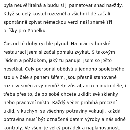
byla neuvěřitelná a budu si ji pamatovat snad navždy.
Když se celý kostel rozezněl a všichni lidé začali
spontánně zpívat německou verzi naší známé Tři
oříšky pro Popelku.
Čas od té doby rychle plynul. Na práci v horské
restauraci jsem si začal pomalu zvykat. S takovým
řádem a pořádkem, jaký tu panuje, jsem se ještě
nesetkal. Celý personál obědvá u jednoho společného
stolu v čele s panem šéfem, jsou přesně stanovené
rozpisy směn a vy nemůžete zůstat ani o minutu déle, i
třeba přes to, že po sobě chcete uklidit své sklenky
nebo pracovní místo. Každý večer probíhá precizní
úklid, v kuchyni se všechny potraviny vakuují, každá
potravina musí být označená datem výroby a následné
kontroly. Ve všem je velký pořádek a naplánovanost.