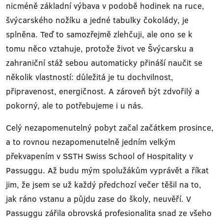
nicméně základní výbava v podobě hodinek na ruce,
švýcarského nožíku a jedné tabulky čokolády, je
splněna. Teď to samozřejmě zlehčuji, ale ono se k
tomu něco vztahuje, protože život ve Švýcarsku a
zahraniční stáž sebou automaticky přináší naučit se
několik vlastností: důležitá je tu dochvilnost,
připravenost, energičnost. A zároveň být zdvořilý a
pokorný, ale to potřebujeme i u nás.
Celý nezapomenutelný pobyt začal začátkem prosince,
a to rovnou nezapomenutelně jedním velkým
překvapením v SSTH Swiss School of Hospitality v
Passuggu. Až budu mým spolužákům vyprávět a říkat
jim, že jsem se už každý předchozí večer těšil na to,
jak ráno vstanu a půjdu zase do školy, neuvěří. V
Passuggu zářila obrovská profesionalita snad ze všeho