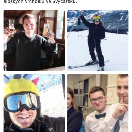
alpských vrcholků ve Švýcarsku.