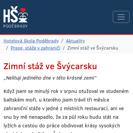
Hotelová škola Poděbrady
Aktuality
Praxe, stáže v zahraničí
Zimní stáž ve Švýcarsku
Zimní stáž ve Švýcarsku
„Nelituji jediného dne v této krásné zemi”
Když jsem se minulý rok v srpnu otužoval ve studeném
baltském moři, u kterého jsem trávil tři měsíce
zahraniční stáže v jedné z místních restaurací, ani ve
snu by mě nenapadlo, že za půl roku budu stát na
lyžích a cestou do práce obdivovat krásy vysokých