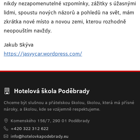
nikdy nezapomenutelné vzpomínky, zážitky s úžasnými
lidmi, spoustu nových názorů a pohledů na svět, mám
zkrátka nové místo a novou zemi, kterou rozhodně
neopouštím navždy.
Jakub Skýva
https://jasvycar.wordpress.com/
Hotelová škola Poděbrady
Chceme být slušnou a přátelskou školou, školou, která má přísné
nároky, a školou, kde se vzájemně respektujeme.
Komenského 156/7, 290 01 Poděbrady
+420 322 312 622
info@hotelovkapodebrady.eu