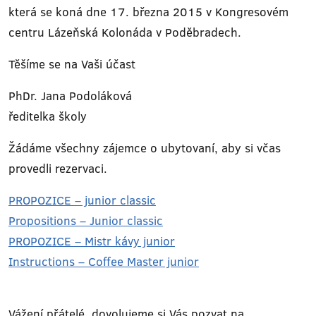
která se koná dne 17. března 2015 v Kongresovém
centru Lázeňská Kolonáda v Poděbradech.
Těšíme se na Vaši účast
PhDr. Jana Podoláková
ředitelka školy
Žádáme všechny zájemce o ubytovaní, aby si včas
provedli rezervaci.
PROPOZICE – junior classic
Propositions – Junior classic
PROPOZICE – Mistr kávy junior
Instructions – Coffee Master junior
Vážení přátelé, dovolujeme si Vás pozvat na