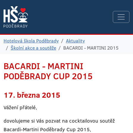
Hotelová škola Poděbrady
Aktuality
Školní akce a soutěže
BACARDI - MARTINI 2015
BACARDI - MARTINI
PODĚBRADY CUP 2015
17. března 2015
Vážení přátelé,
dovolujeme si Vás pozvat na cocktailovou soutěž
Bacardi-Martini Poděbrady Cup 2015,