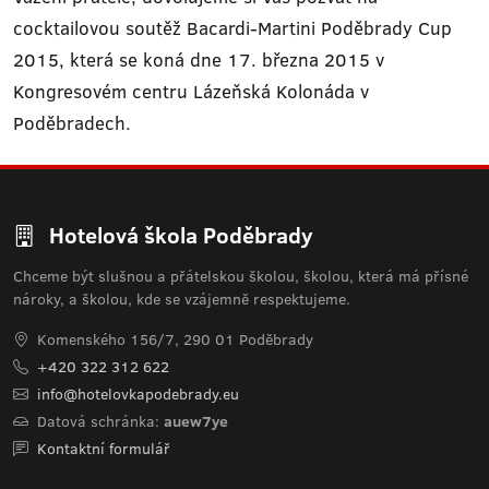
cocktailovou soutěž Bacardi-Martini Poděbrady Cup
2015, která se koná dne 17. března 2015 v
Kongresovém centru Lázeňská Kolonáda v
Poděbradech.
Hotelová škola Poděbrady
Chceme být slušnou a přátelskou školou, školou, která má přísné
nároky, a školou, kde se vzájemně respektujeme.
Komenského 156/7, 290 01 Poděbrady
+420 322 312 622
info@hotelovkapodebrady.eu
Datová schránka:
auew7ye
Kontaktní formulář