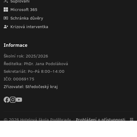
Suplování
Microsoft 365
Schránka důvěry
Krizová interventka
Informace
Školní rok: 2025/2026
Ředitelka: PhDr. Jana Podoláková
Sekretariát: Po–Pá 8:00–14:00
IČO: 00069175
Zřizovatel: Středočeský kraj
© 2026 Hotelová škola Poděbrady
·
Prohlášení o přístupnosti