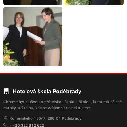
Hotelová škola Poděbrady
Chceme být slušnou a přátelskou školou, školou, která má přísné
nároky, a školou, kde se vzájemně respektujeme.
Komenského 156/7, 290 01 Poděbrady
+420 322 312 622