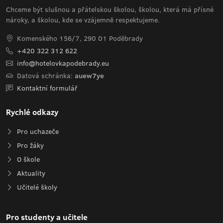
Chceme být slušnou a přátelskou školou, školou, která má přísné
nároky, a školou, kde se vzájemně respektujeme.
Komenského 156/7, 290 01 Poděbrady
+420 322 312 622
info@hotelovkapodebrady.eu
Datová schránka:
auew7ye
Kontaktní formulář
Rychlé odkazy
Pro uchazeče
Pro žáky
O škole
Aktuality
Učitelé školy
Pro studenty a učitele