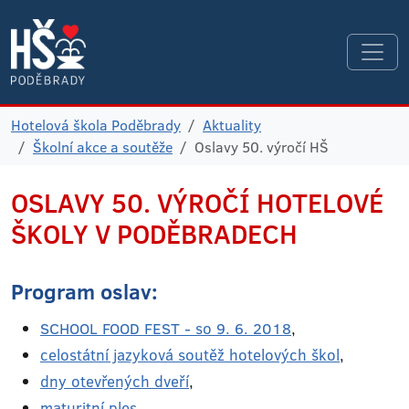
Hotelová škola Poděbrady
Aktuality
Školní akce a soutěže
Oslavy 50. výročí HŠ
OSLAVY 50. VÝROČÍ HOTELOVÉ
ŠKOLY V PODĚBRADECH
Program oslav:
SCHOOL FOOD FEST - so 9. 6. 2018
,
celostátní jazyková soutěž hotelových škol
,
dny otevřených dveří
,
maturitní ples
,