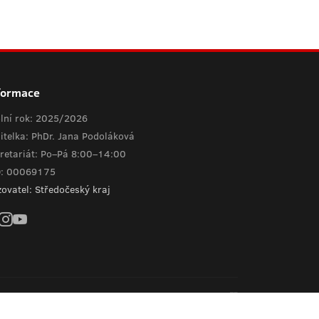
formace
lní rok: 2025/2026
itelka: PhDr. Jana Podoláková
retariát: Po–Pá 8:00–14:00
O: 00069175
zovatel: Středočeský kraj