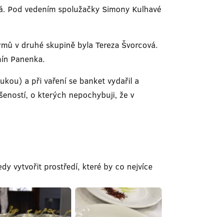
ová. Pod vedením spolužačky Simony Kulhavé
krmů v druhé skupině byla Tereza Švorcová.
nín Panenka.
ukou) a při vaření se banket vydařil a
ušeností, o kterých nepochybuji, že v
dy vytvořit prostředí, které by co nejvíce