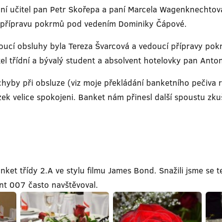
řídní učitel pan Petr Skořepa a paní Marcela Wagenknecht
my přípravu pokrmů pod vedením Dominiky Čápové.
doucí obsluhy byla Tereza Švarcová a vedoucí přípravy po
el třídní a bývalý student a absolvent hotelovky pan Anto
chyby při obsluze (viz moje překládání banketního pečiva r
ůzek velice spokojeni. Banket nám přinesl další spoustu zk
ket třídy 2.A ve stylu filmu James Bond. Snažili jsme se te
ent 007 často navštěvoval.