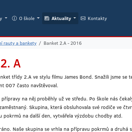
ky
O škole
Aktuality
Kontakty
ní rauty a bankety
Banket 2.A - 2016
2. A
ket třídy 2.A ve stylu filmu James Bond. Snažili jsme se te
ent 007 často navštěvoval.
přípravy na něj proběhly už ve středu. Po škole nás čekal
zaměstnaný. Skupina, která obsluhovala své rodiče ve čtvrt
vu pokrmů na další den, vytvářela výzdobu chodby atd.
ráno. Naše skupina se vrhla na přípravu pokrmů a druhá s