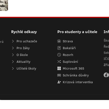
Rychlé odkazy
Pro studenty a učitele
In
Ško
Pro uchazeče
Strava
erá
Řed
Pro žáky
Bakaláři
Sek
O škole
Rozvrh
IČ
Aktuality
Suplování
Zři
Učitelé školy
Microsoft 365
Schránka důvěry
Krizová interventka
ístupnosti