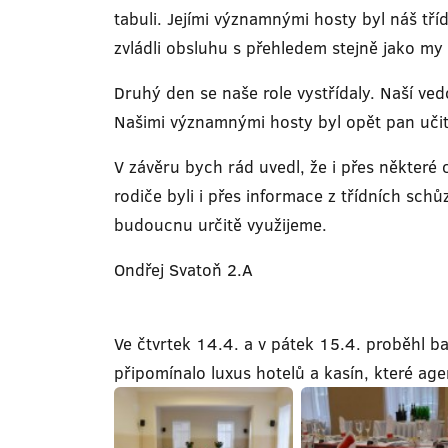
tabuli. Jejími významnými hosty byl náš t
zvládli obsluhu s přehledem stejně jako 
Druhý den se naše role vystřídaly. Naší ve
Našimi významnými hosty byl opět pan učit
V závěru bych rád uvedl, že i přes některé 
rodiče byli i přes informace z třídních sch
budoucnu určitě využijeme.
Ondřej Svatoň 2.A
Ve čtvrtek 14.4. a v pátek 15.4. proběhl ban
připomínalo luxus hotelů a kasín, které ag