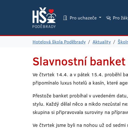
Pro uchazeče
Pro žá
Hotelová škola Poděbrady
Aktuality
Škol
Slavnostní banket 
Ve čtvrtek 14.4. a v pátek 15.4. proběhl ban
připomínalo luxus hotelů a kasín, které ag
Přestože banket probíhal v uvedeném datu, 
stylu. Každý dělal něco a nikdo nezůstal ne
skupina si připravovala suroviny na přípra
Ve čtvrtek jsme byli na nohou už od sedmi 