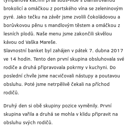
brokolicí a omáčkou z portského vína se zeleninovým
pyré. Jako tečku na závěr jsme zvolili čokoládovou a
borůvkovou pěnu s mandlovým těstem a omáčkou z
lesních plodů. Naše menu jsme zakončili skvělou
kávou od Vaška Mareše.
Slavnostní banket byl zahájen v pátek 7. dubna 2017
ve 14 hodin. Tento den první skupina obsluhovala své
rodiče a druhá připravovala pokrmy v kuchyni. Do
poslední chvíle jsme nacvičovali nástupy a poutavou
obsluhu. Poté jsme netrpělivě čekali na příchod
rodičů.
Druhý den si obě skupiny pozice vyměnily. První
skupina vařila a druhá se mohla v klidu připravit na
obsluhu svých rodičů.