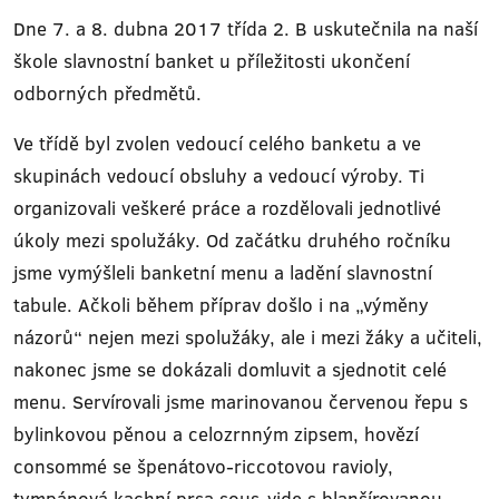
Dne 7. a 8. dubna 2017 třída 2. B uskutečnila na naší
škole slavnostní banket u příležitosti ukončení
odborných předmětů.
Ve třídě byl zvolen vedoucí celého banketu a ve
skupinách vedoucí obsluhy a vedoucí výroby. Ti
organizovali veškeré práce a rozdělovali jednotlivé
úkoly mezi spolužáky. Od začátku druhého ročníku
jsme vymýšleli banketní menu a ladění slavnostní
tabule. Ačkoli během příprav došlo i na „výměny
názorů“ nejen mezi spolužáky, ale i mezi žáky a učiteli,
nakonec jsme se dokázali domluvit a sjednotit celé
menu. Servírovali jsme marinovanou červenou řepu s
bylinkovou pěnou a celozrnným zipsem, hovězí
consommé se špenátovo-riccotovou ravioly,
tympánová kachní prsa sous-vide s blanšírovanou