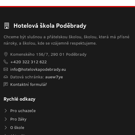
Hotelová škola Poděbrady
Chceme být slušnou a přátelskou školou, školou, která má přísné
nároky, a školou, kde se vzájemně respektujeme.
Komenského 156/7, 290 01 Poděbrady
+420 322 312 622
info@hotelovkapodebrady.eu
Datová schránka:
auew7ye
Kontaktní formulář
Rychlé odkazy
Pro uchazeče
Pro žáky
O škole