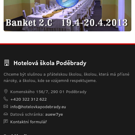
Hotelová škola Poděbrady
Chceme být slušnou a přátelskou školou, školou, která má přísné
nároky, a školou, kde se vzájemně respektujeme.
Komenského 156/7, 290 01 Poděbrady
+420 322 312 622
info@hotelovkapodebrady.eu
Datová schránka:
auew7ye
Kontaktní formulář