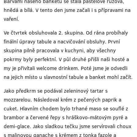
Barvami našeho banketu se stala pastelově růžová,
hnědá a bílá. V tento den jsme začali i s přípravami na
vaření.
Ve čtvrtek obsluhovala 2. skupina. Od rána probíhaly
finální úpravy tabule a nacvičování obsluhy. První
skupina pilně pracovala v kuchyni, aby všechny
pokrmy byly perfektní. V půl druhé přišli naši hosté a
my je přivítali welcome drinkem. Poté jsme je odvedli
na jejich místo u slavnostní tabule a banket mohl začít.
Jako předkrm se podával zeleninový tartar s
mozzarelou. Následoval krém z pečených paprik a
cuket. Hlavním chodem bylo trhané maso se souflé z
brambor a červené řepy s hráškovo-mátovým pyré a
demi-glace. Jako sladkou tečku jsme servírovali choux
s malinovou ganache s krémem z tonka fazole a