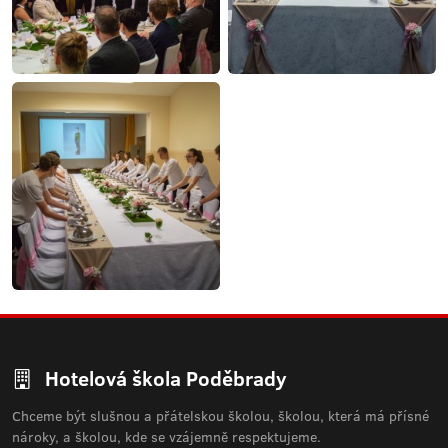
Hotelová škola Poděbrady
Chceme být slušnou a přátelskou školou, školou, která má přísné
nároky, a školou, kde se vzájemně respektujeme.