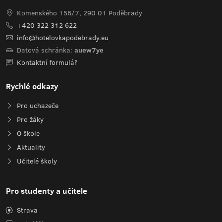
Komenského 156/7, 290 01 Poděbrady
+420 322 312 622
info@hotelovkapodebrady.eu
Datová schránka:
auew7ye
Kontaktní formulář
Rychlé odkazy
Pro uchazeče
Pro žáky
O škole
Aktuality
Učitelé školy
Pro studenty a učitele
Strava