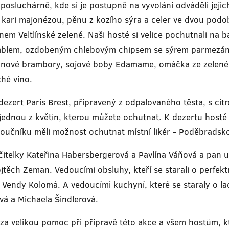
posluchárně, kde si je postupně na vyvolání odváděli jejic
 s kari majonézou, pěnu z kozího sýra a celer ve dvou podo
em Veltlínské zelené. Naši hosté si velice pochutnali n
mblem, ozdobeným chlebovým chipsem se sýrem parmezánov
miánové brambory, sojové boby Edamame, omáčka ze zelené
ché víno.
dezert Paris Brest, připravený z odpalovaného těsta, s c
dnou z květin, kterou můžete ochutnat. K dezertu hosté do
oučníku měli možnost ochutnat místní likér - Poděbradsk
čitelky Kateřina Habersbergerová a Pavlína Váňová a pan 
ojtěch Zeman. Vedoucími obsluhy, kteří se starali o perfekt
Vendy Kolomá. A vedoucími kuchyní, které se staraly o la
vá a Michaela Šindlerová.
 velikou pomoc při přípravě této akce a všem hostům, kte