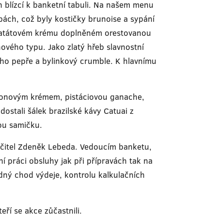
h blízcí k banketní tabuli. Na našem menu
bách, což byly kostičky brunoise a sypání
a batátovém krému doplněném orestovanou
ého typu. Jako zlatý hřeb slavnostní
ho pepře a bylinkový crumble. K hlavnímu
itronovým krémem, pistáciovou ganache,
stali šálek brazilské kávy Catuai z
ou samičku.
učitel Zdeněk Lebeda. Vedoucím banketu,
ní práci obsluhy jak při přípravách tak na
dný chod výdeje, kontrolu kalkulačních
ří se akce zůčastnili.