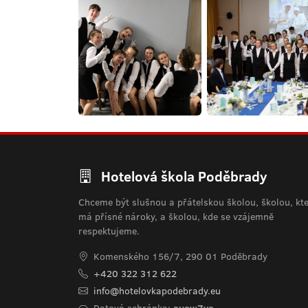
Hotelová škola Poděbrady
Chceme být slušnou a přátelskou školou, školou, kt
má přísné nároky, a školou, kde se vzájemně
respektujeme.
Komenského 156/7, 290 01 Poděbrady
+420 322 312 622
info@hotelovkapodebrady.eu
Datová schránka:
auew7ye