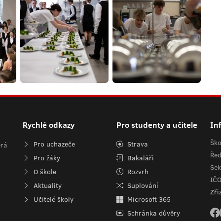
Rychlé odkazy
Pro studenty a učitele
In
Ško
Pro uchazeče
Strava
erá
Řed
Pro žáky
Bakaláři
Sek
O škole
Rozvrh
IČ
Aktuality
Suplování
Zři
Učitelé školy
Microsoft 365
Schránka důvěry