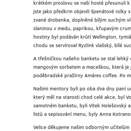
krátkém proslovu se naši hosté přesunuli k 
jste jako předkrm objevili špenátové rolky
zvané drobenka, doplněné bílým suchým vín
slaninou v medu, paprikou, křupavým cru
hostiny byl podáván krůtí Wellington, ty
chodu se servíroval Ryzlink vlašský, bílé su
A třešničkou našeho banketu se stal lehký 
mangovým sorbetem a maceškou, která je je
poděbradské pražírny Amáres coffee. Po m
Našimi mentory byli po oba dva dny paní u
který měl na starosti chod celé akce, byl V
samotném banketu, byli Vítek Holešovský a 
listů a sepisování menu, byly Anna Kotrano
Velice děkujeme našim odborným učitelům za