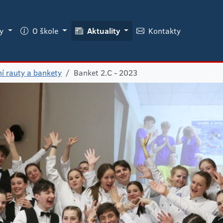
ky
O škole
Aktuality
Kontakty
ní rauty a bankety
Banket 2.C - 2023