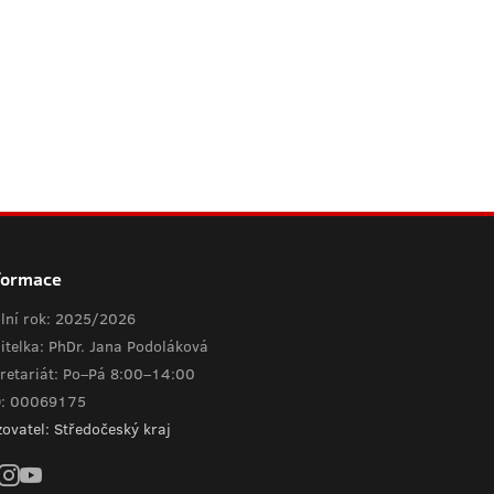
formace
lní rok: 2025/2026
itelka: PhDr. Jana Podoláková
retariát: Po–Pá 8:00–14:00
O: 00069175
zovatel: Středočeský kraj