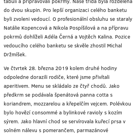
tabuli a připravovali pokrmy. Naše třída byla rozdělena
do dvou skupin. Pro lepší organizaci celého banketu
byli zvoleni vedoucí. O profesionální obsluhu se staraly
Natálie Kopencová a Nikola Pospíšilová a na přípravu
pokrmů dohlíželi Adéla Černá a Vojtěch Kalina. Pozice
vedoucího celého banketu se skvěle zhostil Michal
Držmíšek.
Ve čtvrtek 28. března 2019 kolem druhé hodiny
odpoledne dorazili rodiče, které jsme přivítali
aperitivem. Menu se skládalo ze čtyř chodů. Jako
předkrm se podávala špenátová panna cotta s
koriandrem, mozzarelou a křepelčím vejcem. Polévkou
bylo hovězí consommé a bylinkové ravioly s kozím
sýrem. Jako hlavní chod se servírovala kuřecí prsa v
solném nálevu s pomerančem, parmazánové