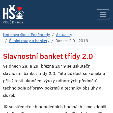
Hotelová škola Poděbrady
Aktuality
Školní rauty a bankety
Banket 2.D - 2019
Slavnostní banket třídy 2.D
Ve dnech 28. a 29. března 2019 se uskutečnil
slavnostní banket třídy 2.D. Tato událost se konala u
příležitosti ukončení výuky odborných předmětů
technologie přípravy pokrmů a techniky obsluhy a
služeb.
Již ve středečních odpoledních hodinách jsme zdobili