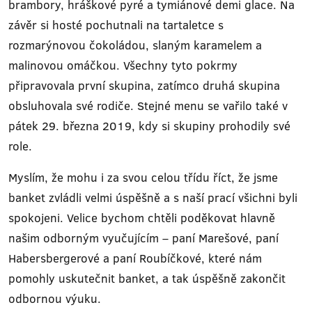
brambory, hráškové pyré a tymiánové demi glace. Na
závěr si hosté pochutnali na tartaletce s
rozmarýnovou čokoládou, slaným karamelem a
malinovou omáčkou. Všechny tyto pokrmy
připravovala první skupina, zatímco druhá skupina
obsluhovala své rodiče. Stejné menu se vařilo také v
pátek 29. března 2019, kdy si skupiny prohodily své
role.
Myslím, že mohu i za svou celou třídu říct, že jsme
banket zvládli velmi úspěšně a s naší prací všichni byli
spokojeni. Velice bychom chtěli poděkovat hlavně
našim odborným vyučujícím – paní Marešové, paní
Habersbergerové a paní Roubíčkové, které nám
pomohly uskutečnit banket, a tak úspěšně zakončit
odbornou výuku.