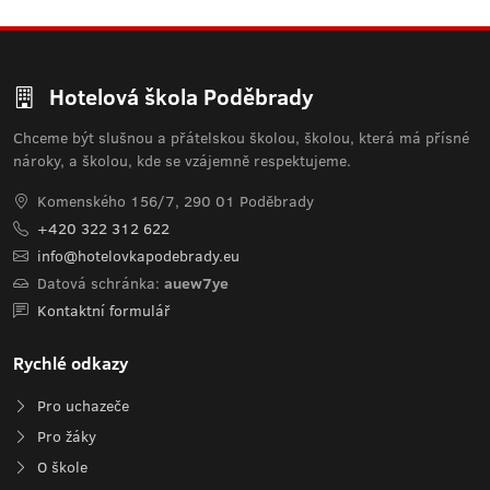
Hotelová škola Poděbrady
Chceme být slušnou a přátelskou školou, školou, která má přísné
nároky, a školou, kde se vzájemně respektujeme.
Komenského 156/7, 290 01 Poděbrady
+420 322 312 622
info@hotelovkapodebrady.eu
Datová schránka:
auew7ye
Kontaktní formulář
Rychlé odkazy
Pro uchazeče
Pro žáky
O škole