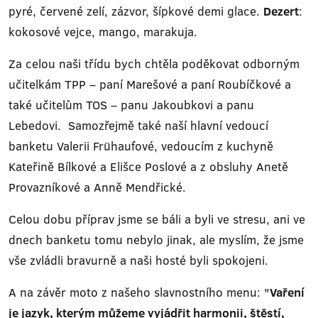
pyré, červené zelí, zázvor, šípkové demi glace.
Dezert
:
kokosové vejce, mango, marakuja.
Za celou naši třídu bych chtěla poděkovat odborným
učitelkám TPP – paní Marešové a paní Roubíčkové a
také učitelům TOS – panu Jakoubkovi a panu
Lebedovi. Samozřejmě také naší hlavní vedoucí
banketu Valerii Frühaufové, vedoucím z kuchyně
Kateřině Bílkové a Elišce Poslové a z obsluhy Anetě
Provazníkové a Anně Mendřické.
Celou dobu příprav jsme se báli a byli ve stresu, ani ve
dnech banketu tomu nebylo jinak, ale myslím, že jsme
vše zvládli bravurně a naši hosté byli spokojeni.
A na závěr moto z našeho slavnostního menu: "
Vaření
je jazyk, kterým můžeme vyjádřit harmonii, štěstí,