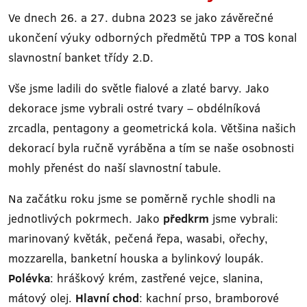
Ve dnech 26. a 27. dubna 2023 se jako závěrečné
ukončení výuky odborných předmětů TPP a TOS konal
slavnostní banket třídy 2.D.
Vše jsme ladili do světle fialové a zlaté barvy. Jako
dekorace jsme vybrali ostré tvary – obdélníková
zrcadla, pentagony a geometrická kola. Většina našich
dekorací byla ručně vyráběna a tím se naše osobnosti
mohly přenést do naší slavnostní tabule.
Na začátku roku jsme se poměrně rychle shodli na
jednotlivých pokrmech. Jako
předkrm
jsme vybrali:
marinovaný květák, pečená řepa, wasabi, ořechy,
mozzarella, banketní houska a bylinkový loupák.
Polévka
: hráškový krém, zastřené vejce, slanina,
mátový olej.
Hlavní chod
: kachní prso, bramborové