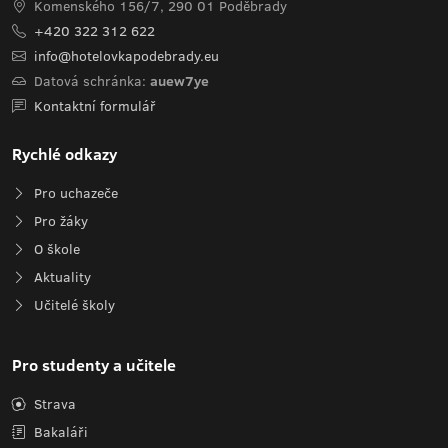
Komenského 156/7, 290 01 Poděbrady
+420 322 312 622
info@hotelovkapodebrady.eu
Datová schránka:
auew7ye
Kontaktní formulář
Rychlé odkazy
Pro uchazeče
Pro žáky
O škole
Aktuality
Učitelé školy
Pro studenty a učitele
Strava
Bakaláři