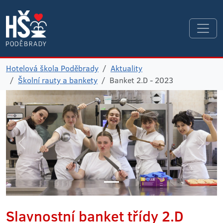
Hotelová škola Poděbrady
Aktuality
Školní rauty a bankety
Banket 2.D - 2023
Slavnostní banket třídy 2.D