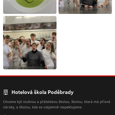
Hotelová škola Poděbrady
Chceme být slušnou a přátelskou školou, školou, která má přísné
nároky, a školou, kde se vzájemně respektujeme.