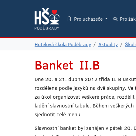
Pro uchazeče
Pro žá
Hotelová škola Poděbrady
Aktuality
Škol
Banket II.B
Dne 20. a 21. dubna 2012 třída II. B uskut
rozdělena podle jazyků na dvě skupiny. Ve 
za úkol organizovat veškeré práce, rozděli
ladění slavnostní tabule. Během veškerých
sjednotit celé menu.
Slavnostní banket byl zahájen v pátek 20.