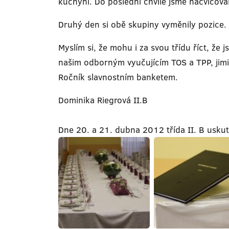
kuchyni. Do poslední chvíle jsme nacvičova
Druhý den si obě skupiny vyměnily pozice. P
Myslím si, že mohu i za svou třídu říct, že 
našim odborným vyučujícím TOS a TPP, jimiž
Ročník slavnostním banketem.
Dominika Riegrová II.B
Dne 20. a 21. dubna 2012 třída II. B uskut