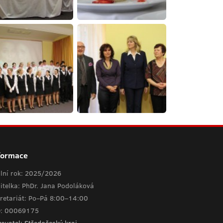
formace
lní rok: 2025/2026
itelka: PhDr. Jana Podoláková
retariát: Po–Pá 8:00–14:00
O: 00069175