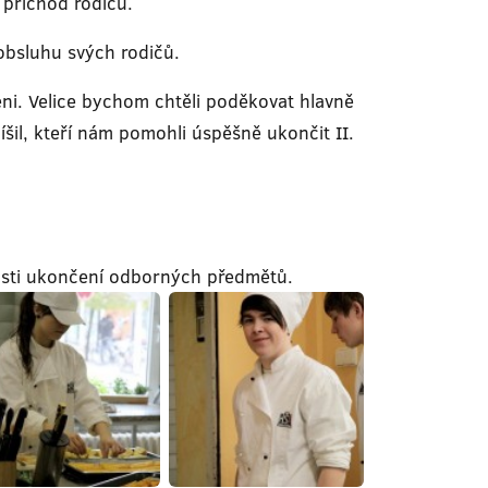
 příchod rodičů.
 obsluhu svých rodičů.
jeni. Velice bychom chtěli poděkovat hlavně
šil, kteří nám pomohli úspěšně ukončit II.
itosti ukončení odborných předmětů.