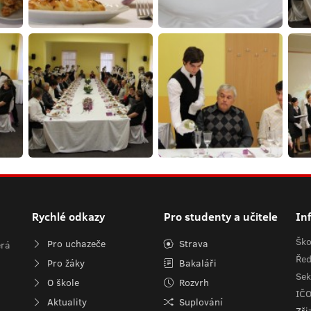
Rychlé odkazy
Pro studenty a učitele
In
Ško
Pro uchazeče
Strava
erá
Řed
Pro žáky
Bakaláři
Sek
O škole
Rozvrh
IČ
Aktuality
Suplování