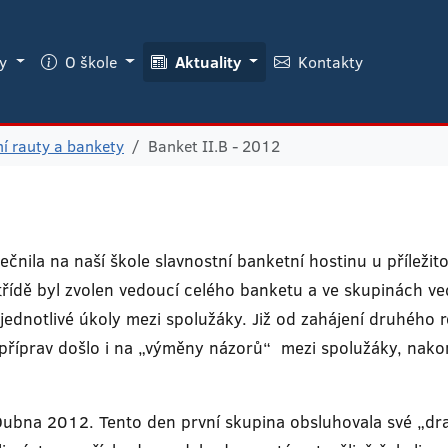
ky
O škole
Aktuality
Kontakty
ní rauty a bankety
Banket II.B - 2012
ečnila na naší škole slavnostní banketní hostinu u příleži
třídě byl zvolen vedoucí celého banketu a ve skupinách ve
t jednotlivé úkoly mezi spolužáky. Již od zahájení druhého
 příprav došlo i na „výměny názorů“ mezi spolužáky, nako
 Dubna 2012. Tento den první skupina obsluhovala své „dr