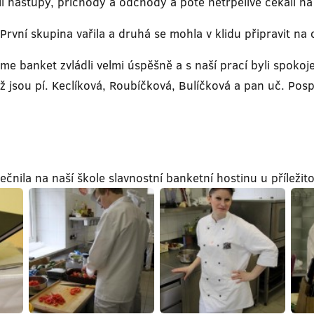
li nástupy, příchody a odchody a poté netrpělivě čekali na
rvní skupina vařila a druhá se mohla v klidu připravit na
jsme banket zvládli velmi úspěšně a s naší prací byli spoko
 jsou pí. Keclíková, Roubíčková, Bulíčková a pan uč. Pospí
ečnila na naší škole slavnostní banketní hostinu u přílež