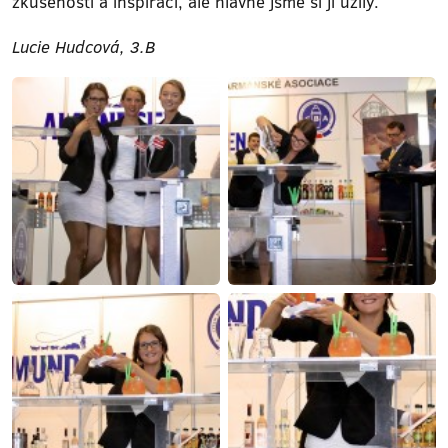
zkušeností a inspirací, ale hlavně jsme si ji užily.
Lucie Hudcová, 3.B