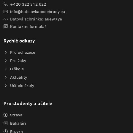
+420 322 312 622
info@hotelovkapodebrady.eu
Datová schránka:
auew7ye
Kontaktní formulář
Rychlé odkazy
Pro uchazeče
Pro žáky
O škole
Aktuality
Učitelé školy
Pro studenty a učitele
Strava
Bakaláři
Rozvrh