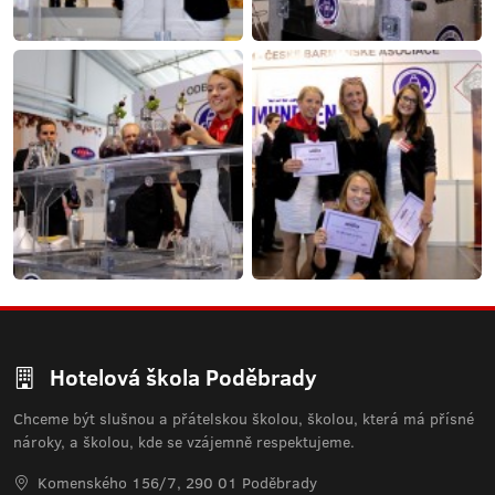
Hotelová škola Poděbrady
Chceme být slušnou a přátelskou školou, školou, která má přísné
nároky, a školou, kde se vzájemně respektujeme.
Komenského 156/7, 290 01 Poděbrady