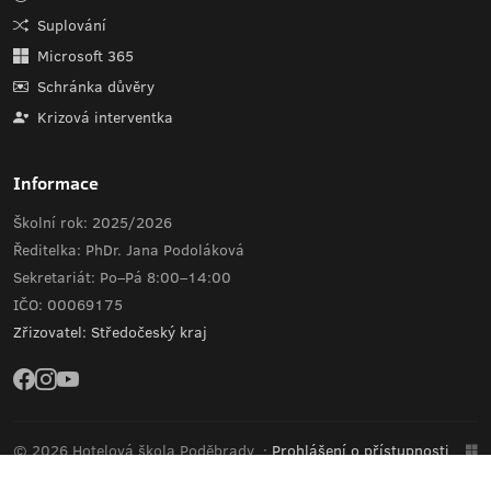
Suplování
Microsoft 365
Schránka důvěry
Krizová interventka
Informace
Školní rok: 2025/2026
Ředitelka: PhDr. Jana Podoláková
Sekretariát: Po–Pá 8:00–14:00
IČO: 00069175
Zřizovatel: Středočeský kraj
© 2026 Hotelová škola Poděbrady
·
Prohlášení o přístupnosti