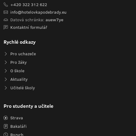
+420 322 312 622
info@hotelovkapodebrady.eu
Datová schránka:
auew7ye
Kontaktní formulář
Rychlé odkazy
Pro uchazeče
Pro žáky
O škole
Aktuality
Učitelé školy
Pro studenty a učitele
Strava
Bakaláři
Rozvrh