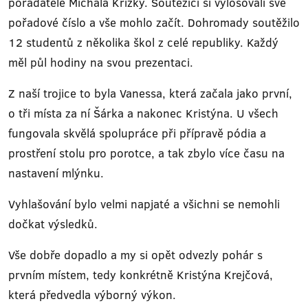
pořadatele Michala Křižky. Soutěžící si vylosovali své
pořadové číslo a vše mohlo začít. Dohromady soutěžilo
12 studentů z několika škol z celé republiky. Každý
měl půl hodiny na svou prezentaci.
Z naší trojice to byla Vanessa, která začala jako první,
o tři místa za ní Šárka a nakonec Kristýna. U všech
fungovala skvělá spolupráce při přípravě pódia a
prostření stolu pro porotce, a tak zbylo více času na
nastavení mlýnku.
Vyhlašování bylo velmi napjaté a všichni se nemohli
dočkat výsledků.
Vše dobře dopadlo a my si opět odvezly pohár s
prvním místem, tedy konkrétně Kristýna Krejčová,
která předvedla výborný výkon.