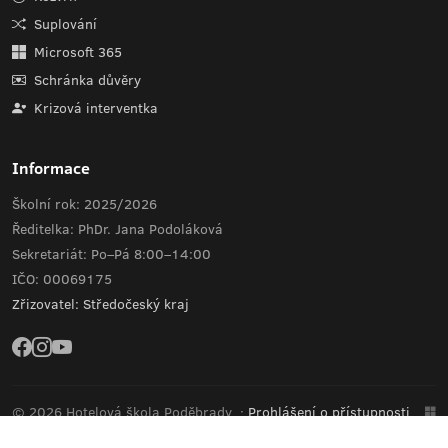
Suplování
Microsoft 365
Schránka důvěry
Krizová interventka
Informace
Školní rok: 2025/2026
Ředitelka: PhDr. Jana Podoláková
Sekretariát: Po–Pá 8:00–14:00
IČO: 00069175
Zřizovatel: Středočeský kraj
© 2026 Hotelová škola Poděbrady
·
Prohlášení o přístupnosti