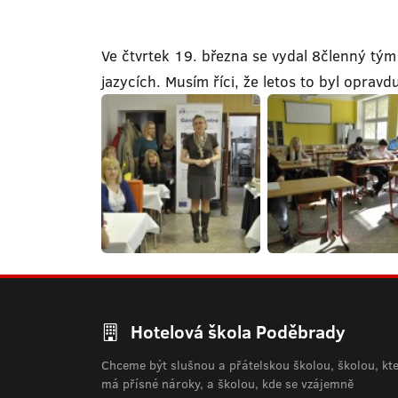
Ve čtvrtek 19. března se vydal 8členný tým
jazycích. Musím říci, že letos to byl opravdu
Hotelová škola Poděbrady
Chceme být slušnou a přátelskou školou, školou, kt
má přísné nároky, a školou, kde se vzájemně