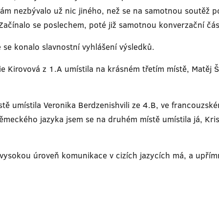
ám nezbývalo už nic jiného, než se na samotnou soutěž po
 Začínalo se poslechem, poté již samotnou konverzační čás
e se konalo slavnostní vyhlášení výsledků.
ie Kirovová z 1.A umístila na krásném třetím místě, Matěj
stě umístila Veronika Berdzenishvili ze 4.B, ve francouzs
německého jazyka jsem se na druhém místě umístila já, Kr
k vysokou úroveň komunikace v cizích jazycích má, a upřímn