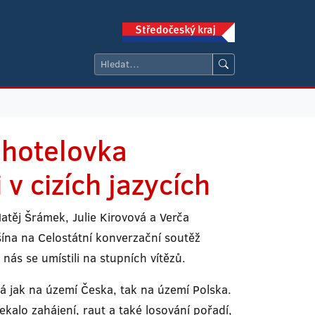
 hotelovka
v cizích jazycích
atěj Šrámek, Julie Kirovová a Verča
šína na Celostátní konverzační soutěž
 nás se umístili na stupních vítězů.
dá jak na území Česka, tak na území Polska.
kalo zahájení, raut a také losování pořadí,