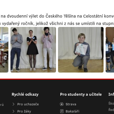
 na dvoudenní výlet do Českého Těšína na Celostátní konve
 vydařený ročník, jelikož všichni z nás se umístili na stupn
Rychlé odkazy
Pro studenty a učitele
In
Ško
Pro uchazeče
Strava
erá
Řed
Pro žáky
Bakaláři