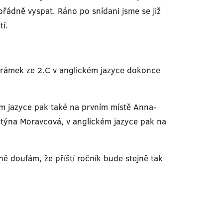
řádně vyspat. Ráno po snídani jsme se již
tí.
 Šrámek ze 2.C v anglickém jazyce dokonce
kém jazyce pak také na prvním místě Anna-
istýna Moravcová, v anglickém jazyce pak na
ě doufám, že příští ročník bude stejně tak