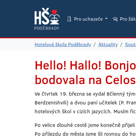
Pro uchazeče
Pro žá
Hotelová škola Poděbrady
Aktuality
Sout
Hello! Hallo! Bonj
bodovala na Celost
Ve čtvrtek 19. března se vydal 8členný tým
Berdzenishvili) a dvou paní učitelek (P. F
hotelových škol v cizích jazycích. Musím říci
Po velice dlouhé cestě jsme konečně přijel
Po příjezdu do města jsme šli rovnou do ho