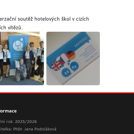
rzační soutěž hotelových škol v cizích
ích vítězů.
formace
lní rok: 2025/2026
itelka: PhDr. Jana Podoláková