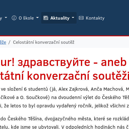
ky
O škole
Aktuality
Kontakty
ěže
Celostátní konverzační soutěž
our! здравствуйте - aneb
átní konverzační soutěži 
 ve složení 6 studentů (já, Alex Zajkrová, Anča Machová, M
rančíkové a O. Součkové) na dvoudenní výlet do Českého Tě
, že letos to byl opravdu vydařený ročník, jelikož všichni z
i do Českého Těšína, dvojjazyčného města, které se rozklá
telu, kde jsme se ubytovali. V odpoledních hodinách nás če