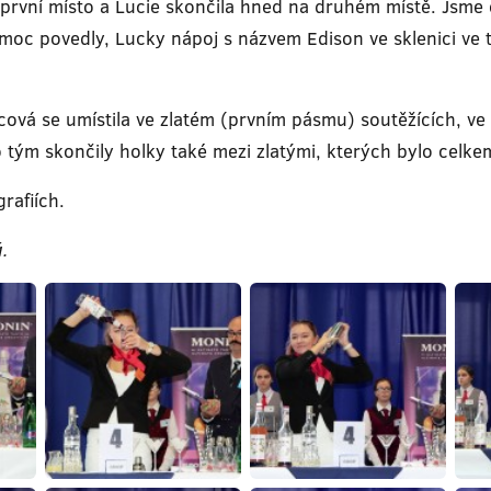
i první místo a Lucie skončila hned na druhém místě. Jsme 
moc povedly, Lucky nápoj s názvem Edison ve sklenici ve t
cová se umístila ve zlatém (prvním pásmu) soutěžících, ve
 tým skončily holky také mezi zlatými, kterých bylo celke
rafiích.
.