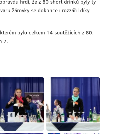
opravdu hrdí, že z 80 short drinků byly ty
varu žárovky se dokonce i rozzářil díky
 kterém bylo celkem 14 soutěžících z 80.
m 7.