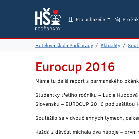
Pro uchazeče
Pro žá
Hotelová škola Poděbrady
Aktuality
Sout
Eurocup 2016
Máme tu další report z barmanského okénk
Studentky třetího ročníku – Lucie Hudcová
Slovensku – EUROCUP 2016 pod záštitou Ho
Soutěžilo se v dvoučlenných týmech, celke
Každá z děvčat míchala dva nápoje – první v