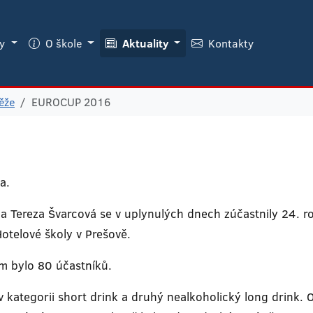
ky
O škole
Aktuality
Kontakty
ěže
EUROCUP 2016
a.
 a Tereza Švarcová se v uplynulých dnech zúčastnily 24. 
telové školy v Prešově.
m bylo 80 účastníků.
 kategorii short drink a druhý nealkoholický long drink. O