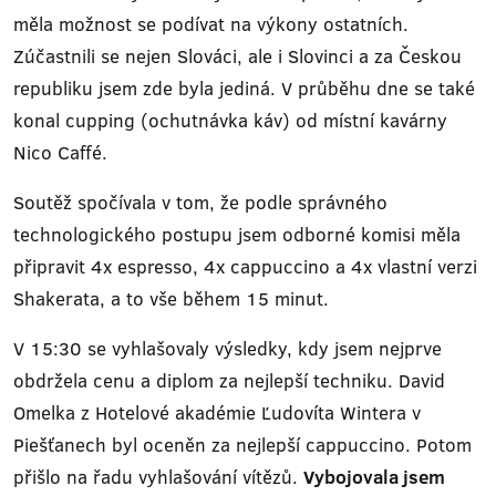
měla možnost se podívat na výkony ostatních.
Zúčastnili se nejen Slováci, ale i Slovinci a za Českou
republiku jsem zde byla jediná. V průběhu dne se také
konal cupping (ochutnávka káv) od místní kavárny
Nico Caffé.
Soutěž spočívala v tom, že podle správného
technologického postupu jsem odborné komisi měla
připravit 4x espresso, 4x cappuccino a 4x vlastní verzi
Shakerata, a to vše během 15 minut.
V 15:30 se vyhlašovaly výsledky, kdy jsem nejprve
obdržela cenu a diplom za nejlepší techniku. David
Omelka z Hotelové akadémie Ľudovíta Wintera v
Piešťanech byl oceněn za nejlepší cappuccino. Potom
přišlo na řadu vyhlašování vítězů.
Vybojovala jsem