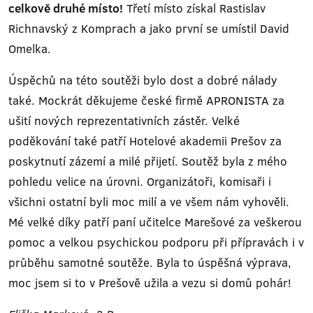
celkově druhé místo!
Třetí místo získal Rastislav
Richnavský z Komprach a jako první se umístil David
Omelka.
Úspěchů na této soutěži bylo dost a dobré nálady
také. Mockrát děkujeme české firmě APRONISTA za
ušití nových reprezentativních zástěr. Velké
poděkování také patří Hotelové akademii Prešov za
poskytnutí zázemí a milé přijetí. Soutěž byla z mého
pohledu velice na úrovni. Organizátoři, komisaři i
všichni ostatní byli moc milí a ve všem nám vyhověli.
Mé velké díky patří paní učitelce Marešové za veškerou
pomoc a velkou psychickou podporu při přípravách i v
průběhu samotné soutěže. Byla to úspěšná výprava,
moc jsem si to v Prešově užila a vezu si domů pohár!