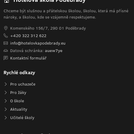
Chceme být slušnou a přátelskou školou, školou, která má přísné
nároky, a školou, kde se vzájemně respektujeme.
Komenského 156/7, 290 01 Poděbrady
+420 322 312 622
info@hotelovkapodebrady.eu
Datová schránka:
auew7ye
Kontaktní formulář
Rychlé odkazy
Pro uchazeče
Pro žáky
O škole
Aktuality
Učitelé školy