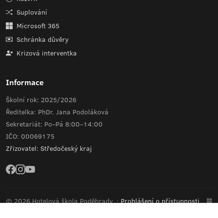
Suplování
Microsoft 365
Schránka důvěry
Krizová interventka
Informace
Školní rok: 2025/2026
Ředitelka: PhDr. Jana Podoláková
Sekretariát: Po–Pá 8:00–14:00
IČO: 00069175
Zřizovatel: Středočeský kraj
© 2026 Hotelová škola Poděbrady
·
Prohlášení o přístupnosti