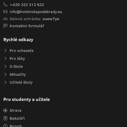
+420 322 312 622
info@hotelovkapodebrady.eu
Datová schránka:
auew7ye
Kontaktní formulář
Rychlé odkazy
Pro uchazeče
Pro žáky
O škole
Aktuality
Učitelé školy
Pro studenty a učitele
Strava
Bakaláři
Rozvrh