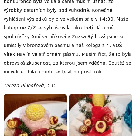
Konkurence byla velká a sama musím uznat, že
výrobky ostatních byly obdivuhodné. Konečné
vyhlášení výsledků bylo ve velkém sále v 14:30. Naše
kategorie Z/Z se vyhlašovala jako třetí. Já a mé
spolužačky Anička Jiříková a Zuzka Rýdlová jsme se
umístily v bronzovém pásmu a náš kolega z 1. VOŠ
Vítek Havlín ve stříbrném pásmu. Musím říct, že to byla
obrovská zkušenost, za kterou jsem vděčná. Soutěž se
mi velice líbila a budu se těšit na příští rok.
Tereza Pluhařová, 1.C