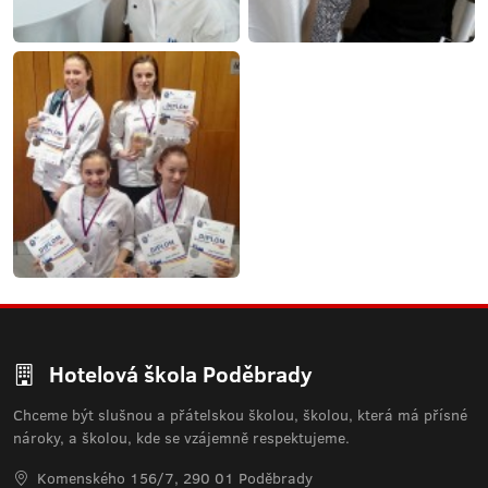
Hotelová škola Poděbrady
Chceme být slušnou a přátelskou školou, školou, která má přísné
nároky, a školou, kde se vzájemně respektujeme.
Komenského 156/7, 290 01 Poděbrady