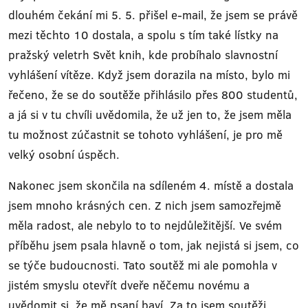
dlouhém čekání mi 5. 5. přišel e-mail, že jsem se právě
mezi těchto 10 dostala, a spolu s tím také lístky na
pražský veletrh Svět knih, kde probíhalo slavnostní
vyhlášení vítěze. Když jsem dorazila na místo, bylo mi
řečeno, že se do soutěže přihlásilo přes 800 studentů,
a já si v tu chvíli uvědomila, že už jen to, že jsem měla
tu možnost zúčastnit se tohoto vyhlášení, je pro mě
velký osobní úspěch.
Nakonec jsem skončila na sdíleném 4. místě a dostala
jsem mnoho krásných cen. Z nich jsem samozřejmě
měla radost, ale nebylo to to nejdůležitější. Ve svém
příběhu jsem psala hlavně o tom, jak nejistá si jsem, co
se týče budoucnosti. Tato soutěž mi ale pomohla v
jistém smyslu otevřít dveře něčemu novému a
uvědomit si, že mě psaní baví. Za to jsem soutěži