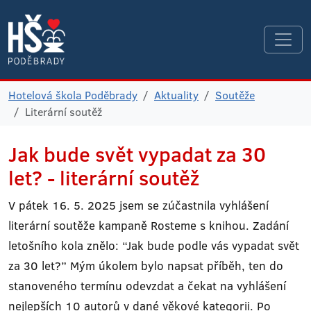
Hotelová škola Poděbrady
Aktuality
Soutěže
Literární soutěž
Jak bude svět vypadat za 30
let? - literární soutěž
V pátek 16. 5. 2025 jsem se zúčastnila vyhlášení
literární soutěže kampaně Rosteme s knihou. Zadání
letošního kola znělo: “Jak bude podle vás vypadat svět
za 30 let?” Mým úkolem bylo napsat příběh, ten do
stanoveného termínu odevzdat a čekat na vyhlášení
nejlepších 10 autorů v dané věkové kategorii. Po