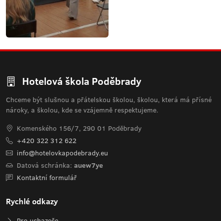
Hotelová škola Poděbrady
Chceme být slušnou a přátelskou školou, školou, která má přísné
nároky, a školou, kde se vzájemně respektujeme.
Komenského 156/7, 290 01 Poděbrady
+420 322 312 622
info@hotelovkapodebrady.eu
Datová schránka:
auew7ye
Kontaktní formulář
Rychlé odkazy
Pro uchazeče