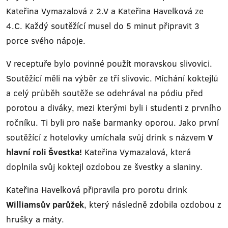
Kateřina Vymazalová z 2.V a Kateřina Havelková ze
4.C. Každý soutěžící musel do 5 minut připravit 3
porce svého nápoje.
V receptuře bylo povinné použít moravskou slivovici.
Soutěžící měli na výběr ze tří slivovic. Míchání koktejlů
a celý průběh soutěže se odehrával na pódiu před
porotou a diváky, mezi kterými byli i studenti z prvního
ročníku. Ti byli pro naše barmanky oporou. Jako první
soutěžící z hotelovky umíchala svůj drink s názvem
V
hlavní roli Švestka!
Kateřina Vymazalová, která
doplnila svůj koktejl ozdobou ze švestky a slaniny.
Kateřina Havelková připravila pro porotu drink
Williamsův parůžek
, který následně zdobila ozdobou z
hrušky a máty.