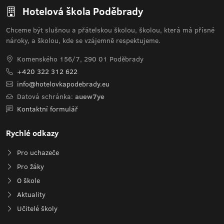
Hotelová škola Poděbrady
Chceme být slušnou a přátelskou školou, školou, která má přísné
nároky, a školou, kde se vzájemně respektujeme.
Komenského 156/7, 290 01 Poděbrady
+420 322 312 622
info@hotelovkapodebrady.eu
Datová schránka:
auew7ye
Kontaktní formulář
Rychlé odkazy
Pro uchazeče
Pro žáky
O škole
Aktuality
Učitelé školy