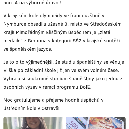
ano. A na výborné úrovni!
V krajském kole olympiády ve francouzštině v
Nymburce obsadila úžasné 3. místo ve Středočeském
kraji! Mimořádným Eliščiným úspěchem je „zlatá
medaile" z Berouna v kategorii SŠ2 v krajské soutěži
ve španělském jazyce.
Je to o to výjimečnější, že studiu španělštiny se věnuje
Eliška po základní škole již jen ve svém volném čase.
Vybrala si soukromé studium španělštiny jako jednu z
osobních výzev v rámci programu DofE.
Moc gratulujeme a přejeme hodně úspěchů v
ústředním kole v Ostravě!