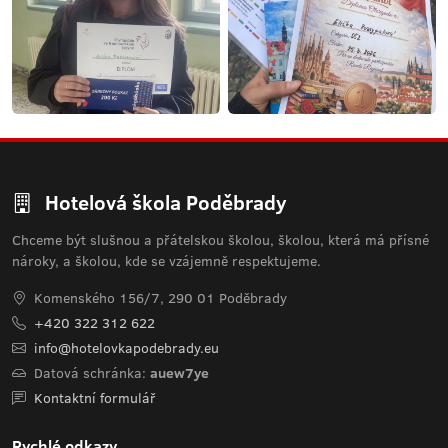
Hotelová škola Poděbrady
Chceme být slušnou a přátelskou školou, školou, která má přísné
nároky, a školou, kde se vzájemně respektujeme.
Komenského 156/7, 290 01 Poděbrady
+420 322 312 622
info@hotelovkapodebrady.eu
Datová schránka:
auew7ye
Kontaktní formulář
Rychlé odkazy