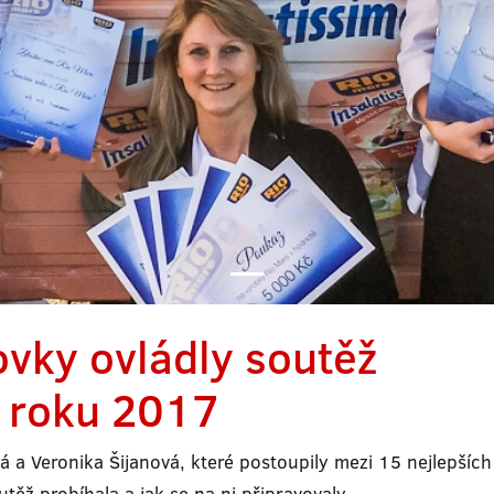
ovky ovládly soutěž
a roku 2017
a Veronika Šijanová, které postoupily mezi 15 nejlepších 
těž probíhala a jak se na ni připravovaly.