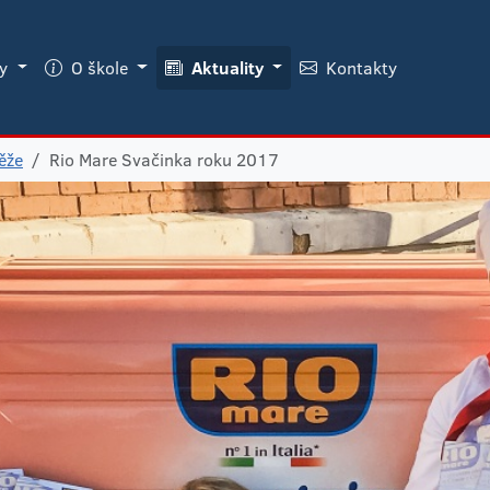
ky
O škole
Aktuality
Kontakty
ěže
Rio Mare Svačinka roku 2017