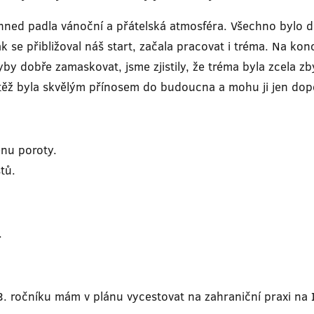
 hned padla vánoční a přátelská atmosféra. Všechno bylo 
k se přibližoval náš start, začala pracovat i tréma. Na kon
y dobře zamaskovat, jsme zjistily, že tréma byla zcela zb
utěž byla skvělým přínosem do budoucna a mohu ji jen dop
enu poroty.
tů.
.
 3. ročníku mám v plánu vycestovat na zahraniční praxi na