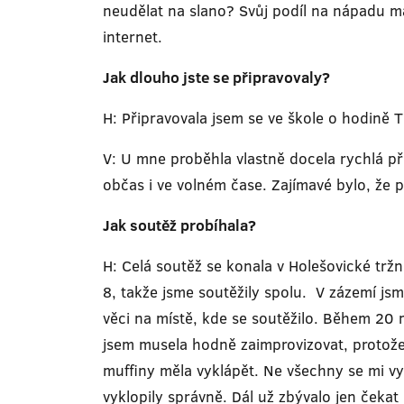
neudělat na slano? Svůj podíl na nápadu má 
internet.
Jak dlouho jste se připravovaly?
H: Připravovala jsem se ve škole o hodině 
V: U mne proběhla vlastně docela rychlá pří
občas i ve volném čase. Zajímavé bylo, že p
Jak soutěž probíhala?
H: Celá soutěž se konala v Holešovické tržn
8, takže jsme soutěžily spolu. V zázemí jsm
věci na místě, kde se soutěžilo. Během 20 m
jsem musela hodně zaimprovizovat, protože 
muffiny měla vyklápět. Ne všechny se mi vyk
vyklopily správně. Dál už zbývalo jen čeka