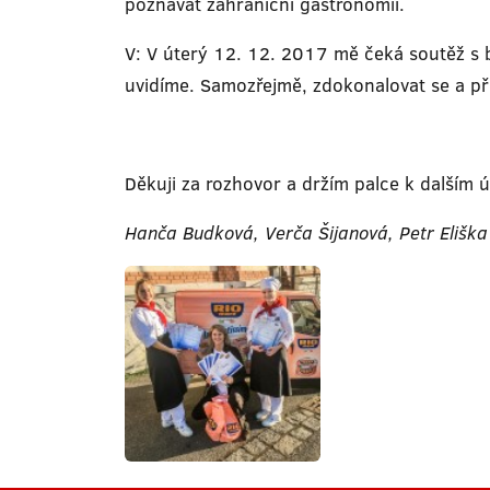
poznávat zahraniční gastronomii.
V: V úterý 12. 12. 2017 mě čeká soutěž s 
uvidíme. Samozřejmě, zdokonalovat se a při
Děkuji za rozhovor a držím palce k další
Hanča Budková, Verča Šijanová, Petr Eliška