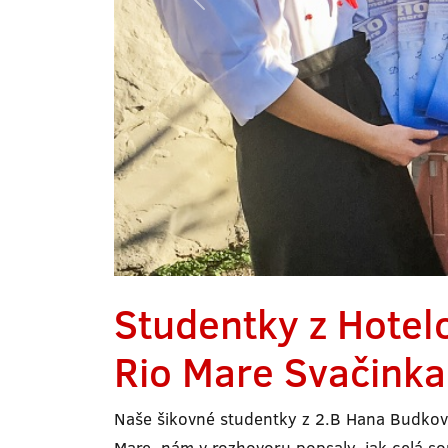
Studentky z Hotel
Rio Mare Svačink
Naše šikovné studentky z 2.B Hana Budková 
Mare, nám v rozhovoru popsaly, jak celá sou