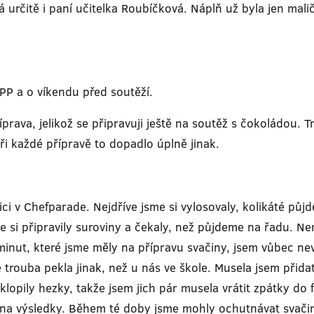
určitě i paní učitelka Roubíčková. Náplň už byla jen mali
TPP a o víkendu před soutěží.
prava, jelikož se připravuji ještě na soutěž s čokoládou. 
ři každé přípravě to dopadlo úplně jinak.
ici v Chefparade. Nejdříve jsme si vylosovaly, kolikáté půj
e si připravily suroviny a čekaly, než půjdeme na řadu. Ner
inut, které jsme měly na přípravu svačiny, jsem vůbec nevní
trouba pekla jinak, než u nás ve škole. Musela jsem přidat
lopily hezky, takže jsem jich pár musela vrátit zpátky do
t na výsledky. Během té doby jsme mohly ochutnávat svači