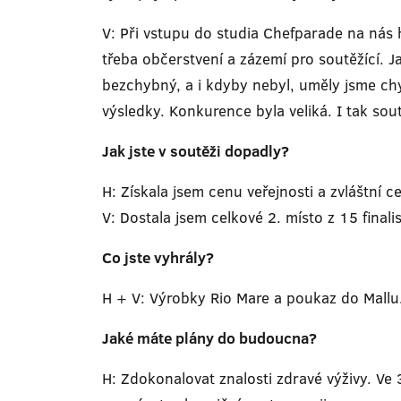
V: Při vstupu do studia Chefparade na nás
třeba občerstvení a zázemí pro soutěžící. Ja
bezchybný, a i kdyby nebyl, uměly jsme chyb
výsledky. Konkurence byla veliká. I tak so
Jak jste v soutěži dopadly?
H: Získala jsem cenu veřejnosti a zvláštní c
V: Dostala jsem celkové 2. místo z 15 finalis
Co jste vyhrály?
H + V: Výrobky Rio Mare a poukaz do Mallu
Jaké máte plány do budoucna?
H: Zdokonalovat znalosti zdravé výživy. Ve