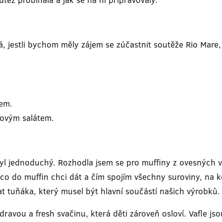
á, jestli bychom měly zájem se zúčastnit soutěže Rio Mare
pem.
kovým salátem.
yl jednoduchý. Rozhodla jsem se pro muffiny z ovesných v
ct, co do muffin chci dát a čím spojím všechny suroviny, na 
 tuňáka, který musel být hlavní součástí našich výrobků.
ravou a fresh svačinu, která děti zároveň osloví. Vafle js