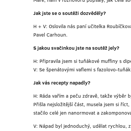
Jak jste se o soutěži dozvěděly?
H + V: Oslovila nás paní učitelka Roubíčkov
Pavel Carhoun.
S jakou svačinkou jste na soutěž jely?
H: Připravila jsem si tuňákové muffiny s di
V: Se špenátovými vaflemi s fazolovo-tuňá
Jak vás recepty napadly?
H: Ráda vařím a peču zdravě, takže výběr b
Přišla nejsložitější část, musela jsem si ří
stačilo celé jen nanormovat a zakomponovat
V: Nápad byl jednoduchý, udělat rychlou, zd