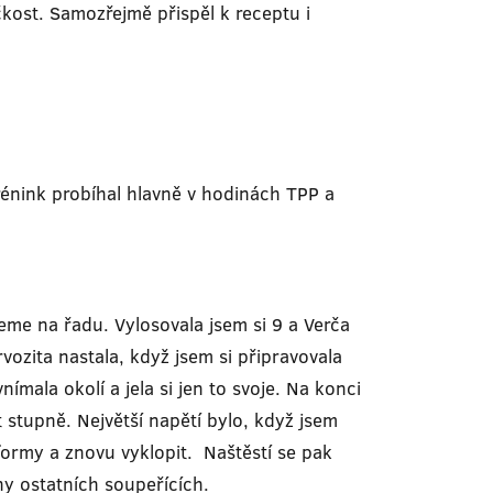
čkost. Samozřejmě přispěl k receptu i
Trénink probíhal hlavně v hodinách TPP a
deme na řadu. Vylosovala jsem si 9 a Verča
vozita nastala, když jsem si připravovala
mala okolí a jela si jen to svoje. Na konci
 stupně. Největší napětí bylo, když jsem
 formy a znovu vyklopit. Naštěstí se pak
ny ostatních soupeřících.