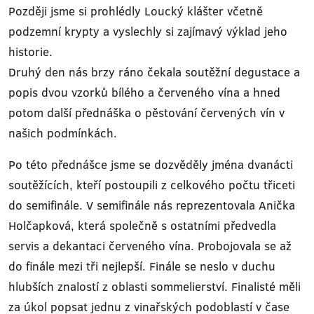
Později jsme si prohlédly Loucký klášter včetně
podzemní krypty a vyslechly si zajímavý výklad jeho
historie.
Druhý den nás brzy ráno čekala soutěžní degustace a
popis dvou vzorků bílého a červeného vína a hned
potom další přednáška o pěstování červených vín v
našich podmínkách.
Po této přednášce jsme se dozvěděly jména dvanácti
soutěžících, kteří postoupili z celkového počtu třiceti
do semifinále. V semifinále nás reprezentovala Anička
Holčapková, která společně s ostatními předvedla
servis a dekantaci červeného vína. Probojovala se až
do finále mezi tři nejlepší. Finále se neslo v duchu
hlubších znalostí z oblasti sommelierství. Finalisté měli
za úkol popsat jednu z vinařských podoblastí v čase