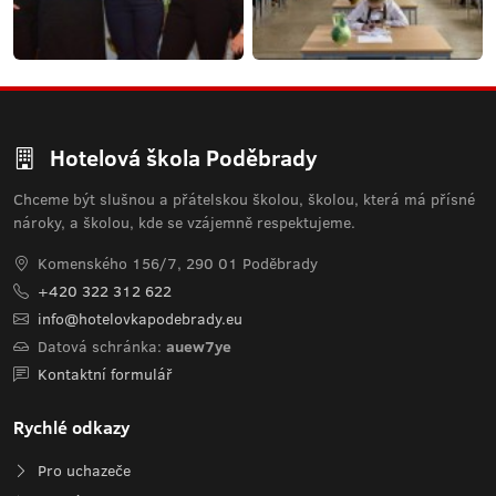
Hotelová škola Poděbrady
Chceme být slušnou a přátelskou školou, školou, která má přísné
nároky, a školou, kde se vzájemně respektujeme.
Komenského 156/7, 290 01 Poděbrady
+420 322 312 622
info@hotelovkapodebrady.eu
Datová schránka:
auew7ye
Kontaktní formulář
Rychlé odkazy
Pro uchazeče