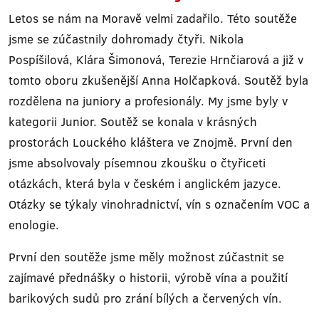
Letos se nám na Moravě velmi zadařilo. Této soutěže
jsme se zúčastnily dohromady čtyři. Nikola
Pospíšilová, Klára Šimonová, Terezie Hrnčiarová a již v
tomto oboru zkušenější Anna Holčapková. Soutěž byla
rozdělena na juniory a profesionály. My jsme byly v
kategorii Junior. Soutěž se konala v krásných
prostorách Louckého kláštera ve Znojmě. První den
jsme absolvovaly písemnou zkoušku o čtyřiceti
otázkách, která byla v českém i anglickém jazyce.
Otázky se týkaly vinohradnictví, vín s označením VOC a
enologie.
První den soutěže jsme měly možnost zúčastnit se
zajímavé přednášky o historii, výrobě vína a použití
barikových sudů pro zrání bílých a červených vín.