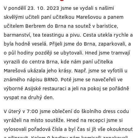
V pondělí 23. 10. 2023 jsme se vydali s našimi
skvělými učiteli paní učitelkou Marešovou a panem
učitelem Berbrem do Brna na soutež v baristice,
barmanství, tea teastingu a pivu. Cesta utekla rychle a
byla hodně veselá. Přijeli jsme do Brna, zaparkovali, a
o půl hodiny později se ubytovali. Hned jsme tramvají
vyrazili do centra Brna, kde nám paní učitelka
Marešová ukázala jeho krásy. Např. jsme se vyfotili u
známého nápisu BRNO. Poté jsme se navečeřeli ve
výborné Asijské restauraci a jeli na pokoj se pořádně
vyspat na druhý den.
V úterý v 7:00 jsme oblečení do školního dress codu
vyráželi na místo soutěže. Hned na recepci jsme si
vylosovali pořadová čísla a byl čas si jít vše okouknout
a připravit. Kolem 9 hodiny nám komisaři zopakovali