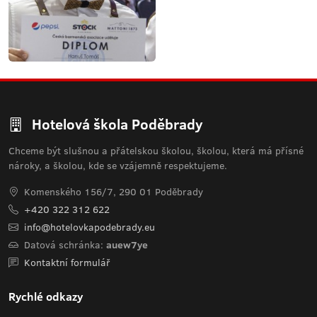
Hotelová škola Poděbrady
Chceme být slušnou a přátelskou školou, školou, která má přísné
nároky, a školou, kde se vzájemně respektujeme.
Komenského 156/7, 290 01 Poděbrady
+420 322 312 622
info@hotelovkapodebrady.eu
Datová schránka:
auew7ye
Kontaktní formulář
Rychlé odkazy